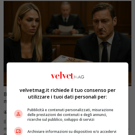
Glamour & Gossip
velvetmag.it richiede il tuo consenso per
Blasi vs Totti: il giudice riduce l’assegno di
utilizzare i tuoi dati personali per:
mantenimento a 10.900 euro
Pubblicità e contenuti personalizzati, misurazione
Redazione VelvetMAG
4 Agosto 2026
delle prestazioni dei contenuti e degli annunci,
ricerche sul pubblico, sviluppo di servizi
Il Tribunale di Roma ha fissato l'assegno di
mantenimento figli a 10.900 euro mensili nel caso Totti-
Archiviare informazioni su dispositivo e/o accedervi