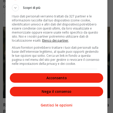
Blasi, respingendo la richiesta di 20mila euro della
conduttrice.
Scopri di più
I tuoi dati personali verranno trattati da 327 partner e le
Leggi di più
informazioni raccolte dal tuo dispositivo (come cookie,
identificatori univoci e altri dati del dispositivo) potrebbero
essere condivise con questi ultimi, da loro visualizzate e
memorizzate oppure essere usate nello specifico da questo
sito. Noi e i nostri partner potremmo utilizzare dati di
localizzazione esatti.
Elenco dei partner
.
Alcuni fornitori potrebbero trattare i tuoi dati personali sulla
base dell'interesse legittimo, al quale puoi opporti gestendo
le tue opzioni qui sotto. Cerca un link in fondo a questa
pagina o nel menu del sito per gestire o revocare il consenso
nelle impostazioni della privacy e dei cookie.
Acconsento
Politica
Nega il consenso
Riconoscimento facciale, il governo accelera i poteri alla
Gestisci le opzioni
polizia: proteste dell’opposizione