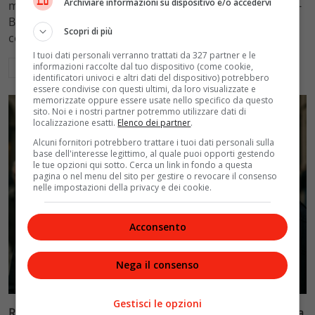
Archiviare informazioni su dispositivo e/o accedervi
mantenimento figli a 10.900 euro mensili nel caso Totti-
Blasi, respingendo la richiesta di 20mila euro della
Scopri di più
conduttrice.
I tuoi dati personali verranno trattati da 327 partner e le
informazioni raccolte dal tuo dispositivo (come cookie,
Leggi di più
identificatori univoci e altri dati del dispositivo) potrebbero
essere condivise con questi ultimi, da loro visualizzate e
memorizzate oppure essere usate nello specifico da questo
sito. Noi e i nostri partner potremmo utilizzare dati di
localizzazione esatti.
Elenco dei partner
.
Alcuni fornitori potrebbero trattare i tuoi dati personali sulla
base dell'interesse legittimo, al quale puoi opporti gestendo
le tue opzioni qui sotto. Cerca un link in fondo a questa
pagina o nel menu del sito per gestire o revocare il consenso
nelle impostazioni della privacy e dei cookie.
Acconsento
Nega il consenso
Politica
Gestisci le opzioni
Riconoscimento facciale, il governo accelera i poteri alla