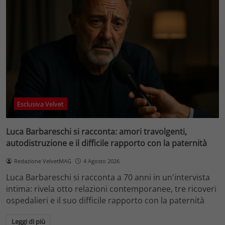
Esclusiva Velvet
Luca Barbareschi si racconta: amori travolgenti,
autodistruzione e il difficile rapporto con la paternità
Redazione VelvetMAG
4 Agosto 2026
Luca Barbareschi si racconta a 70 anni in un'intervista
intima: rivela otto relazioni contemporanee, tre ricoveri
ospedalieri e il suo difficile rapporto con la paternità
Leggi di più