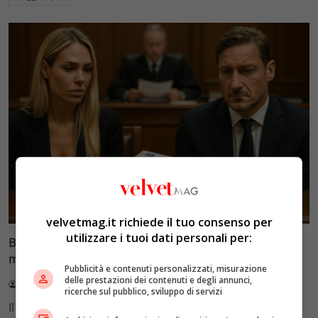
Glamour & Gossip
velvetmag.it richiede il tuo consenso per
utilizzare i tuoi dati personali per:
Blasi vs Totti: il giudice riduce l’assegno di
mantenimento a 10.900 euro
Pubblicità e contenuti personalizzati, misurazione
delle prestazioni dei contenuti e degli annunci,
Redazione VelvetMAG
4 Agosto 2026
ricerche sul pubblico, sviluppo di servizi
Il Tribunale di Roma ha fissato l'assegno di