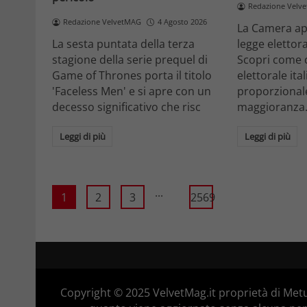
Redazione Velv
Redazione VelvetMAG
4 Agosto 2026
La Camera ap
La sesta puntata della terza
legge elettora
stagione della serie prequel di
Scopri come 
Game of Thrones porta il titolo
elettorale ita
'Faceless Men' e si apre con un
proporzionale
decesso significativo che risc
maggioranza
Leggi di più
Leggi di più
...
1
2
3
2569
Copyright © 2025 VelvetMag.it proprietà di Metu