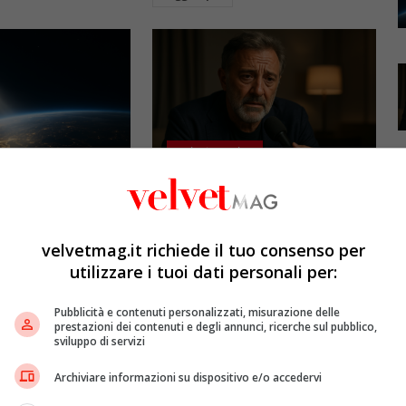
Esclusiva Velvet
l: gli specchi
Luca Barbareschi si racconta:
promettono il sole
amori travolgenti,
5mila dollari l’ora)
autodistruzione e il difficile
velvetmag.it richiede il tuo consenso per
rapporto con la paternità
utilizzare i tuoi dati personali per:
etMAG
4 Agosto 2026
Redazione VelvetMAG
4 Agosto 2026
bitali spaziali
Pubblicità e contenuti personalizzati, misurazione delle
 riflettere la luce
Luca Barbareschi si racconta a
prestazioni dei contenuti e degli annunci, ricerche sul pubblico,
sviluppo di servizi
spazio per
70 anni in un'intervista intima:
Terra dopo il
rivela otto relazioni
Archiviare informazioni su dispositivo e/o accedervi
opri come funziona
contemporanee, tre ricoveri