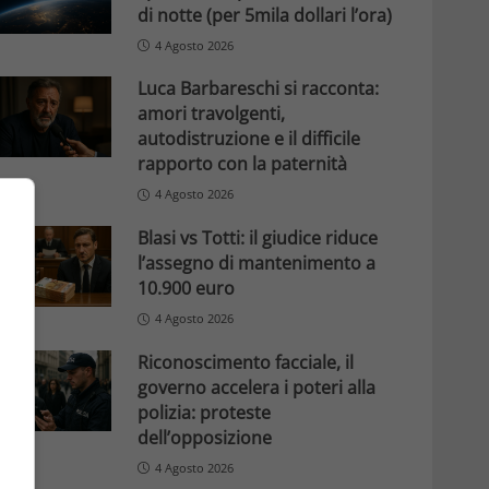
di notte (per 5mila dollari l’ora)
4 Agosto 2026
Luca Barbareschi si racconta:
amori travolgenti,
autodistruzione e il difficile
rapporto con la paternità
4 Agosto 2026
Blasi vs Totti: il giudice riduce
l’assegno di mantenimento a
10.900 euro
4 Agosto 2026
Riconoscimento facciale, il
governo accelera i poteri alla
polizia: proteste
dell’opposizione
4 Agosto 2026