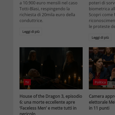
a 10.900 euro mensili nel caso
poteri di sor
Totti-Blasi, respingendo la
biometrica all
richiesta di 20mila euro della
Scopri come f
conduttrice.
riconosciment
le proteste d
Leggi di più
Leggi di più
TV
Politica
House of the Dragon 3, episodio
Camera appro
6: una morte eccellente apre
elettorale Me
‘Faceless Men’ e mette tutti in
in 11 punti
pericolo