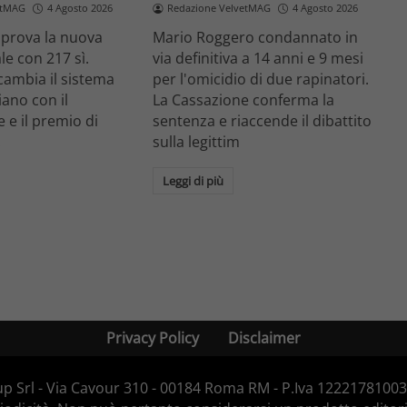
etMAG
4 Agosto 2026
Redazione VelvetMAG
4 Agosto 2026
prova la nuova
Mario Roggero condannato in
le con 217 sì.
via definitiva a 14 anni e 9 mesi
cambia il sistema
per l'omicidio di due rapinatori.
liano con il
La Cassazione conferma la
 e il premio di
sentenza e riaccende il dibattito
.
sulla legittim
Leggi di più
Privacy Policy
Disclaimer
p Srl - Via Cavour 310 - 00184 Roma RM - P.Iva 12221781003 -