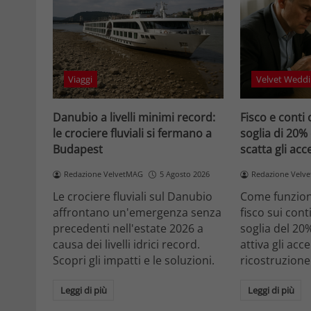
Viaggi
Velvet Weddi
Danubio a livelli minimi record:
Fisco e conti 
le crociere fluviali si fermano a
soglia di 20%
Budapest
scatta gli ac
Redazione VelvetMAG
5 Agosto 2026
Redazione Velv
Le crociere fluviali sul Danubio
Come funziona
affrontano un'emergenza senza
fisco sui cont
precedenti nell'estate 2026 a
soglia del 20
causa dei livelli idrici record.
attiva gli acc
Scopri gli impatti e le soluzioni.
ricostruzione
Leggi di più
Leggi di più