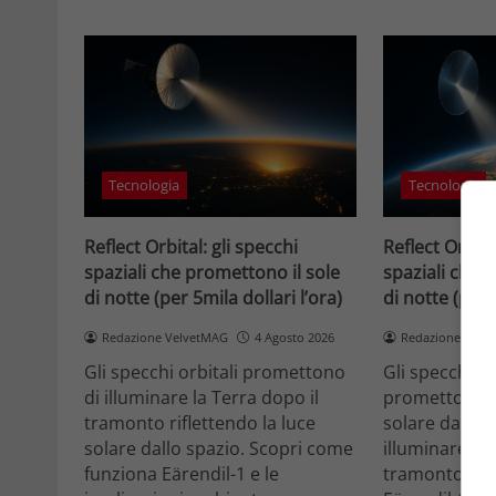
Tecnologia
Tecnologia
Reflect Orbital: gli specchi
Reflect Orbita
spaziali che promettono il sole
spaziali che 
di notte (per 5mila dollari l’ora)
di notte (per 
Redazione VelvetMAG
4 Agosto 2026
Redazione Velv
Gli specchi orbitali promettono
Gli specchi or
di illuminare la Terra dopo il
promettono di
tramonto riflettendo la luce
solare dallo 
solare dallo spazio. Scopri come
illuminare la 
funziona Eärendil-1 e le
tramonto. Sc