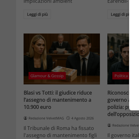
implicazioni ambient
Eärendil-1 e l
Leggi di più
Leggi di più
Glamour & Gossip
Politica
Blasi vs Totti: il giudice riduce
Riconosciment
l’assegno di mantenimento a
governo accele
10.900 euro
polizia: prote
dell’opposizi
Redazione VelvetMAG
4 Agosto 2026
Redazione Velv
Il Tribunale di Roma ha fissato
l'assegno di mantenimento figli
Il governo it