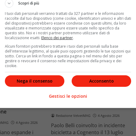
e implicaz
ospedalieri e il suo difficile
Scopri di più
rapporto con la paternità
I tuoi dati personali verranno trattati da 327 partner e le informazioni
raccolte dal tuo dispositivo (come cookie, identificatori univoci e altri dati
Leggi di più
del dispositivo) potrebbero essere condivise con questi ultimi, da loro
visualizzate e memorizzate oppure essere usate nello specifico da
questo sito. Noi e i nostri partner potremmo utilizzare dati di
localizzazione esatti.
Elenco dei partner
.
Alcuni fornitori potrebbero trattare i tuoi dati personali sulla base
dell'interesse legittimo, al quale puoi opporti gestendo le tue opzioni qui
sotto. Cerca un link in fondo a questa pagina o nel menu del sito per
gestire o revocare il consenso nelle impostazioni della privacy e dei
cookie.
News
Nega il consenso
Acconsento
o facciale, il
Paolo Belli, tragico incidente in
Gestisci le opzioni
ra i poteri alla
bicicletta: morto il pedone
ste
Alessandro Magnani
one
Redazione VelvetMAG
4 Agosto 2026
etMAG
4 Agosto 2026
Paolo Belli coinvolto in incidente
aliano espande i
bicicletta a Cognento il 13 luglio