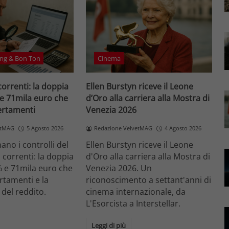
ng & Bon Ton
Cinema
correnti: la doppia
Ellen Burstyn riceve il Leone
 e 71mila euro che
d’Oro alla carriera alla Mostra di
certamenti
Venezia 2026
etMAG
5 Agosto 2026
Redazione VelvetMAG
4 Agosto 2026
no i controlli del
Ellen Burstyn riceve il Leone
i correnti: la doppia
d'Oro alla carriera alla Mostra di
% e 71mila euro che
Venezia 2026. Un
ertamenti e la
riconoscimento a settant'anni di
 del reddito.
cinema internazionale, da
L'Esorcista a Interstellar.
Leggi di più