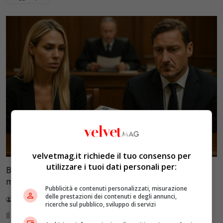
Glamour & Gossip
velvetmag.it richiede il tuo consenso per
utilizzare i tuoi dati personali per:
Blasi vs Totti: il giudice riduce l’assegno di
mantenimento a 10.900 euro
Pubblicità e contenuti personalizzati, misurazione
delle prestazioni dei contenuti e degli annunci,
Redazione VelvetMAG
4 Agosto 2026
ricerche sul pubblico, sviluppo di servizi
Il Tribunale di Roma ha fissato l'assegno di