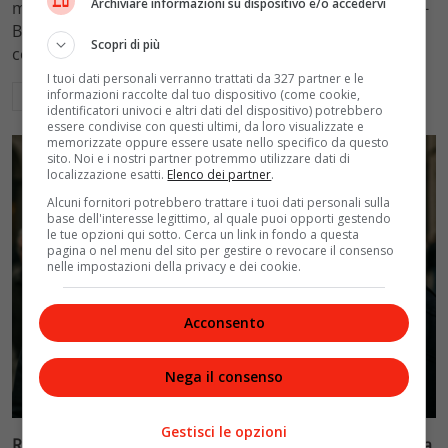
Archiviare informazioni su dispositivo e/o accedervi
mantenimento figli a 10.900 euro mensili nel caso Totti-
Blasi, respingendo la richiesta di 20mila euro della
Scopri di più
conduttrice.
I tuoi dati personali verranno trattati da 327 partner e le
informazioni raccolte dal tuo dispositivo (come cookie,
Leggi di più
identificatori univoci e altri dati del dispositivo) potrebbero
essere condivise con questi ultimi, da loro visualizzate e
memorizzate oppure essere usate nello specifico da questo
sito. Noi e i nostri partner potremmo utilizzare dati di
localizzazione esatti.
Elenco dei partner
.
Alcuni fornitori potrebbero trattare i tuoi dati personali sulla
base dell'interesse legittimo, al quale puoi opporti gestendo
le tue opzioni qui sotto. Cerca un link in fondo a questa
pagina o nel menu del sito per gestire o revocare il consenso
nelle impostazioni della privacy e dei cookie.
Acconsento
Nega il consenso
Politica
Gestisci le opzioni
Riconoscimento facciale, il governo accelera i poteri alla