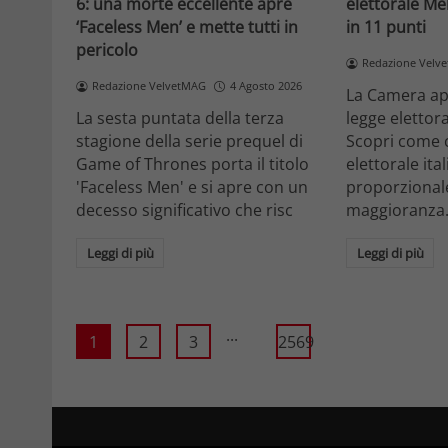
6: una morte eccellente apre
elettorale Me
‘Faceless Men’ e mette tutti in
in 11 punti
pericolo
Redazione Velv
Redazione VelvetMAG
4 Agosto 2026
La Camera ap
La sesta puntata della terza
legge elettora
stagione della serie prequel di
Scopri come 
Game of Thrones porta il titolo
elettorale ita
'Faceless Men' e si apre con un
proporzionale
decesso significativo che risc
maggioranza
Leggi di più
Leggi di più
...
1
2
3
2569