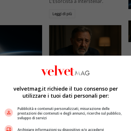
L'Esorcista a Interstellar.
Leggi di più
Esclusiva Velvet
l: gli specchi
Luca Barbareschi si racconta:
promettono il sole
amori travolgenti,
velvetmag.it richiede il tuo consenso per
5mila dollari l’ora)
autodistruzione e il difficile
utilizzare i tuoi dati personali per:
rapporto con la paternità
etMAG
4 Agosto 2026
Pubblicità e contenuti personalizzati, misurazione delle
Redazione VelvetMAG
4 Agosto 2026
prestazioni dei contenuti e degli annunci, ricerche sul pubblico,
bitali spaziali
sviluppo di servizi
 riflettere la luce
Luca Barbareschi si racconta a
spazio per
70 anni in un'intervista intima:
Archiviare informazioni su dispositivo e/o accedervi