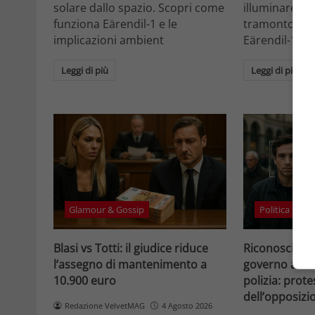
solare dallo spazio. Scopri come
illuminare la 
funziona Eärendil-1 e le
tramonto. Sc
implicazioni ambient
Eärendil-1 e l
Leggi di più
Leggi di più
Glamour & Gossip
Politica
Blasi vs Totti: il giudice riduce
Riconosciment
l’assegno di mantenimento a
governo accele
10.900 euro
polizia: prote
dell’opposizi
Redazione VelvetMAG
4 Agosto 2026