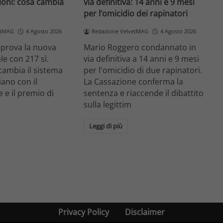
loni: cosa cambia
via definitiva: 14 anni e 9 mesi
per l’omicidio dei rapinatori
etMAG
4 Agosto 2026
Redazione VelvetMAG
4 Agosto 2026
prova la nuova
Mario Roggero condannato in
le con 217 sì.
via definitiva a 14 anni e 9 mesi
cambia il sistema
per l'omicidio di due rapinatori.
liano con il
La Cassazione conferma la
 e il premio di
sentenza e riaccende il dibattito
.
sulla legittim
Leggi di più
Privacy Policy
Disclaimer