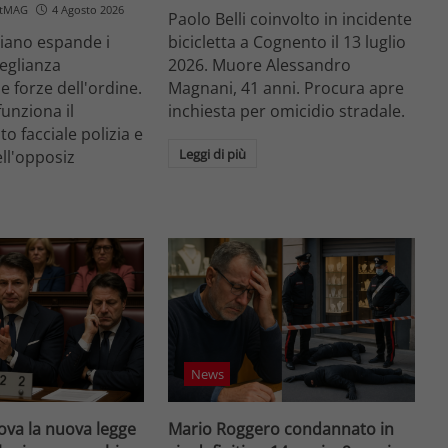
etMAG
4 Agosto 2026
Paolo Belli coinvolto in incidente
aliano espande i
bicicletta a Cognento il 13 luglio
veglianza
2026. Muore Alessandro
e forze dell'ordine.
Magnani, 41 anni. Procura apre
unziona il
inchiesta per omicidio stradale.
o facciale polizia e
Leggi di più
ell'opposiz
News
va la nuova legge
Mario Roggero condannato in