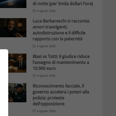
di notte (per 5mila dollari l’ora)
4 Agosto 2026
Luca Barbareschi si racconta:
amori travolgenti,
autodistruzione e il difficile
rapporto con la paternità
4 Agosto 2026
Blasi vs Totti: il giudice riduce
l’assegno di mantenimento a
10.900 euro
4 Agosto 2026
Riconoscimento facciale, il
governo accelera i poteri alla
polizia: proteste
dell’opposizione
4 Agosto 2026