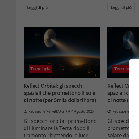
Leggi di più
Leggi di più
Tecnologia
Tecnologia
Reflect Orbital: gli specchi
Reflect Orbita
spaziali che promettono il sole
spaziali che 
di notte (per 5mila dollari l’ora)
di notte (per 
Redazione VelvetMAG
4 Agosto 2026
Redazione Velv
Gli specchi orbitali promettono
Gli specchi or
di illuminare la Terra dopo il
promettono di
tramonto riflettendo la luce
solare dallo 