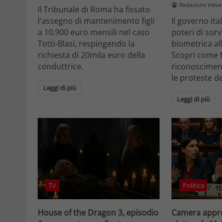
Redazione Velv
Il Tribunale di Roma ha fissato
l'assegno di mantenimento figli
Il governo it
a 10.900 euro mensili nel caso
poteri di sor
Totti-Blasi, respingendo la
biometrica all
richiesta di 20mila euro della
Scopri come f
conduttrice.
riconosciment
le proteste d
Leggi di più
Leggi di più
TV
Politica
House of the Dragon 3, episodio
Camera appro