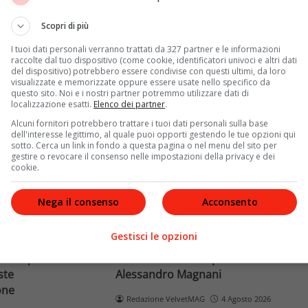
Terra dopo il
rivela otto relazioni
opri come funziona
contemporanee, tre ricoveri
Scopri di più
e implicaz
ospedalieri e il suo difficile
I tuoi dati personali verranno trattati da 327 partner e le informazioni
rapporto con la paternità
raccolte dal tuo dispositivo (come cookie, identificatori univoci e altri dati
del dispositivo) potrebbero essere condivise con questi ultimi, da loro
visualizzate e memorizzate oppure essere usate nello specifico da
Leggi di più
questo sito. Noi e i nostri partner potremmo utilizzare dati di
localizzazione esatti.
Elenco dei partner
.
Alcuni fornitori potrebbero trattare i tuoi dati personali sulla base
dell'interesse legittimo, al quale puoi opporti gestendo le tue opzioni qui
sotto. Cerca un link in fondo a questa pagina o nel menu del sito per
gestire o revocare il consenso nelle impostazioni della privacy e dei
cookie.
Nega il consenso
Acconsento
News
Gestisci le opzioni
o facciale, il
Paolo Belli, tragico incidente in
ra i poteri alla
bicicletta: morto il pedone
ste
Alessandro Magnani
one
Redazione VelvetMAG
4 Agosto 2026