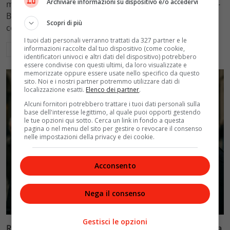
Archiviare informazioni su dispositivo e/o accedervi
mantenimento figli a 10.900 euro mensili nel caso Totti-
Blasi, respingendo la richiesta di 20mila euro della
Scopri di più
conduttrice.
I tuoi dati personali verranno trattati da 327 partner e le
informazioni raccolte dal tuo dispositivo (come cookie,
Leggi di più
identificatori univoci e altri dati del dispositivo) potrebbero
essere condivise con questi ultimi, da loro visualizzate e
memorizzate oppure essere usate nello specifico da questo
sito. Noi e i nostri partner potremmo utilizzare dati di
localizzazione esatti.
Elenco dei partner
.
Alcuni fornitori potrebbero trattare i tuoi dati personali sulla
base dell'interesse legittimo, al quale puoi opporti gestendo
le tue opzioni qui sotto. Cerca un link in fondo a questa
pagina o nel menu del sito per gestire o revocare il consenso
nelle impostazioni della privacy e dei cookie.
Acconsento
Nega il consenso
Politica
Gestisci le opzioni
Riconoscimento facciale, il governo accelera i poteri alla