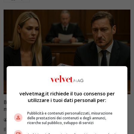
Glamour & Gossip
velvetmag.it richiede il tuo consenso per
utilizzare i tuoi dati personali per:
Blasi vs Totti: il giudice riduce l’assegno di
mantenimento a 10.900 euro
Pubblicità e contenuti personalizzati, misurazione
delle prestazioni dei contenuti e degli annunci,
Redazione VelvetMAG
4 Agosto 2026
ricerche sul pubblico, sviluppo di servizi
Il Tribunale di Roma ha fissato l'assegno di