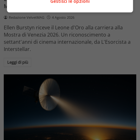
Gestisci le opzioni
Mostra di Venezia 2026
Redazione VelvetMAG
4 Agosto 2026
Ellen Burstyn riceve il Leone d'Oro alla carriera alla
Mostra di Venezia 2026. Un riconoscimento a
settant'anni di cinema internazionale, da L'Esorcista a
Interstellar.
Leggi di più