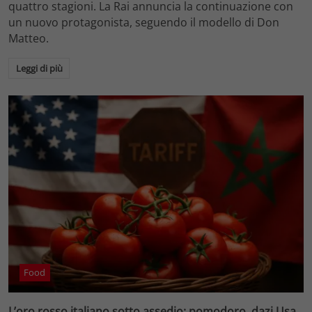
quattro stagioni. La Rai annuncia la continuazione con
un nuovo protagonista, seguendo il modello di Don
Matteo.
Leggi di più
Food
L’oro rosso italiano sotto assedio: pomodoro, dazi Usa