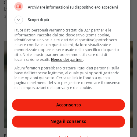
Come funzionano i controlli del fisco sui conti correnti:
Archiviare informazioni su dispositivo e/o accedervi
la doppia soglia del 20% e 71mila euro che attiva gli
accertamenti e la ricostruzione del reddito.
Scopri di più
Leggi di più
I tuoi dati personali verranno trattati da 327 partner e le
informazioni raccolte dal tuo dispositivo (come cookie,
identificatori univoci e altri dati del dispositivo) potrebbero
essere condivise con questi ultimi, da loro visualizzate e
memorizzate oppure essere usate nello specifico da questo
sito. Noi e i nostri partner potremmo utilizzare dati di
localizzazione esatti.
Elenco dei partner
.
Alcuni fornitori potrebbero trattare i tuoi dati personali sulla
base dell'interesse legittimo, al quale puoi opporti gestendo
le tue opzioni qui sotto. Cerca un link in fondo a questa
pagina o nel menu del sito per gestire o revocare il consenso
nelle impostazioni della privacy e dei cookie.
Acconsento
Cinema
Nega il consenso
Ellen Burstyn riceve il Leone d’Oro alla carriera alla