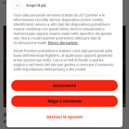
ospedalieri e il suo difficile rapporto con la paternità
Scopri di più
Leggi di più
I tuoi dati personali verranno trattati da 327 partner e le
informazioni raccolte dal tuo dispositivo (come cookie,
identificatori univoci e altri dati del dispositivo) potrebbero
essere condivise con questi ultimi, da loro visualizzate e
memorizzate oppure essere usate nello specifico da questo
sito. Noi e i nostri partner potremmo utilizzare dati di
localizzazione esatti.
Elenco dei partner
.
Alcuni fornitori potrebbero trattare i tuoi dati personali sulla
base dell'interesse legittimo, al quale puoi opporti gestendo
le tue opzioni qui sotto. Cerca un link in fondo a questa
pagina o nel menu del sito per gestire o revocare il consenso
nelle impostazioni della privacy e dei cookie.
Acconsento
Glamour & Gossip
Nega il consenso
Blasi vs Totti: il giudice riduce l’assegno di
Gestisci le opzioni
mantenimento a 10.900 euro