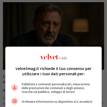
Esclusiva Velvet
velvetmag.it richiede il tuo consenso per
utilizzare i tuoi dati personali per:
Luca Barbareschi si racconta: amori travolgenti,
autodistruzione e il difficile rapporto con la paternità
Pubblicità e contenuti personalizzati, misurazione
delle prestazioni dei contenuti e degli annunci,
Redazione VelvetMAG
4 Agosto 2026
ricerche sul pubblico, sviluppo di servizi
Luca Barbareschi si racconta a 70 anni in un'intervista
Archiviare informazioni su dispositivo e/o accedervi
intima: rivela otto relazioni contemporanee, tre ricoveri