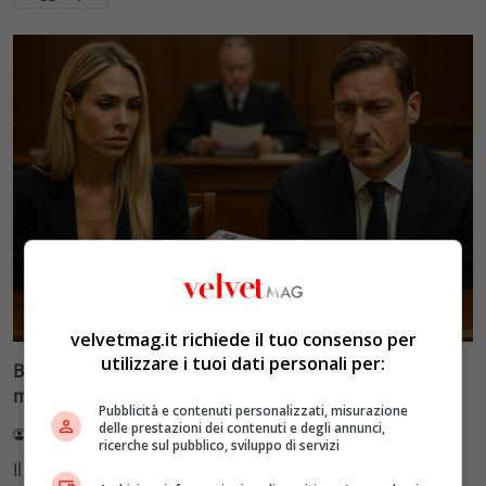
Glamour & Gossip
velvetmag.it richiede il tuo consenso per
utilizzare i tuoi dati personali per:
Blasi vs Totti: il giudice riduce l’assegno di
mantenimento a 10.900 euro
Pubblicità e contenuti personalizzati, misurazione
delle prestazioni dei contenuti e degli annunci,
Redazione VelvetMAG
4 Agosto 2026
ricerche sul pubblico, sviluppo di servizi
Il Tribunale di Roma ha fissato l'assegno di