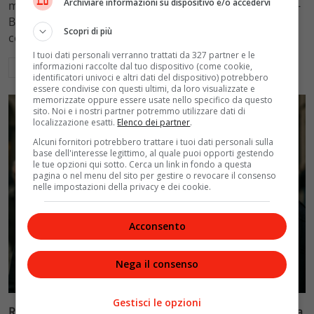
Archiviare informazioni su dispositivo e/o accedervi
mantenimento figli a 10.900 euro mensili nel caso Totti-
Blasi, respingendo la richiesta di 20mila euro della
Scopri di più
conduttrice.
I tuoi dati personali verranno trattati da 327 partner e le
informazioni raccolte dal tuo dispositivo (come cookie,
Leggi di più
identificatori univoci e altri dati del dispositivo) potrebbero
essere condivise con questi ultimi, da loro visualizzate e
memorizzate oppure essere usate nello specifico da questo
sito. Noi e i nostri partner potremmo utilizzare dati di
localizzazione esatti.
Elenco dei partner
.
Alcuni fornitori potrebbero trattare i tuoi dati personali sulla
base dell'interesse legittimo, al quale puoi opporti gestendo
le tue opzioni qui sotto. Cerca un link in fondo a questa
pagina o nel menu del sito per gestire o revocare il consenso
nelle impostazioni della privacy e dei cookie.
Acconsento
Nega il consenso
Politica
Gestisci le opzioni
Riconoscimento facciale, il governo accelera i poteri alla