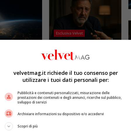
Esclusiva Velvet
l: gli specchi
Luca Barbareschi si racconta:
promettono il sole
amori travolgenti,
5mila dollari l’ora)
autodistruzione e il difficile
rapporto con la paternità
velvetmag.it richiede il tuo consenso per
etMAG
4 Agosto 2026
utilizzare i tuoi dati personali per:
Redazione VelvetMAG
4 Agosto 2026
bitali spaziali
 riflettere la luce
Luca Barbareschi si racconta a
Pubblicità e contenuti personalizzati, misurazione delle
spazio per
70 anni in un'intervista intima:
prestazioni dei contenuti e degli annunci, ricerche sul pubblico,
Terra dopo il
rivela otto relazioni
sviluppo di servizi
opri come funziona
contemporanee, tre ricoveri
Archiviare informazioni su dispositivo e/o accedervi
e implicaz
ospedalieri e il suo difficile
rapporto con la paternità
Scopri di più