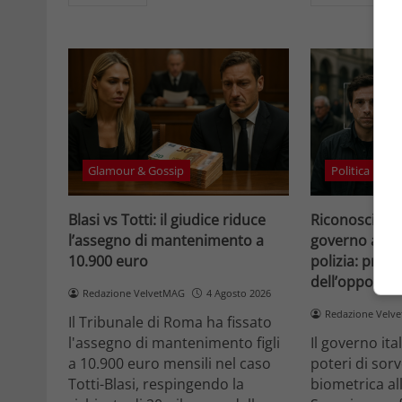
Glamour & Gossip
Politica
Blasi vs Totti: il giudice riduce
Riconosciment
l’assegno di mantenimento a
governo accele
10.900 euro
polizia: prote
dell’opposizi
Redazione VelvetMAG
4 Agosto 2026
Redazione Velv
Il Tribunale di Roma ha fissato
l'assegno di mantenimento figli
Il governo it
a 10.900 euro mensili nel caso
poteri di sor
Totti-Blasi, respingendo la
biometrica all