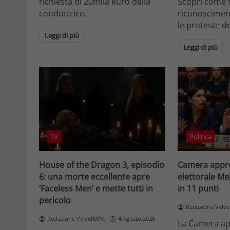
richiesta di 20mila euro della
Scopri come f
conduttrice.
riconosciment
le proteste d
Leggi di più
Leggi di più
TV
Politica
House of the Dragon 3, episodio
Camera appro
6: una morte eccellente apre
elettorale Me
‘Faceless Men’ e mette tutti in
in 11 punti
pericolo
Redazione Velv
Redazione VelvetMAG
4 Agosto 2026
La Camera ap