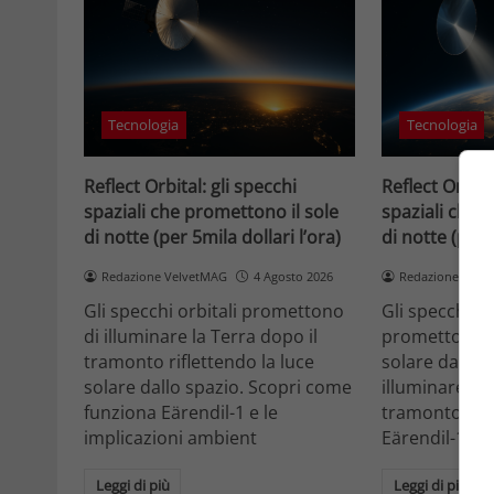
Tecnologia
Tecnologia
Reflect Orbital: gli specchi
Reflect Orbita
spaziali che promettono il sole
spaziali che 
di notte (per 5mila dollari l’ora)
di notte (per 
Redazione VelvetMAG
4 Agosto 2026
Redazione Velv
Gli specchi orbitali promettono
Gli specchi or
di illuminare la Terra dopo il
promettono di
tramonto riflettendo la luce
solare dallo 
solare dallo spazio. Scopri come
illuminare la 
funziona Eärendil-1 e le
tramonto. Sc
implicazioni ambient
Eärendil-1 e l
Leggi di più
Leggi di più