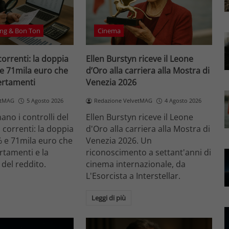
ng & Bon Ton
Cinema
correnti: la doppia
Ellen Burstyn riceve il Leone
 e 71mila euro che
d’Oro alla carriera alla Mostra di
certamenti
Venezia 2026
etMAG
5 Agosto 2026
Redazione VelvetMAG
4 Agosto 2026
no i controlli del
Ellen Burstyn riceve il Leone
i correnti: la doppia
d'Oro alla carriera alla Mostra di
% e 71mila euro che
Venezia 2026. Un
ertamenti e la
riconoscimento a settant'anni di
 del reddito.
cinema internazionale, da
L'Esorcista a Interstellar.
Leggi di più