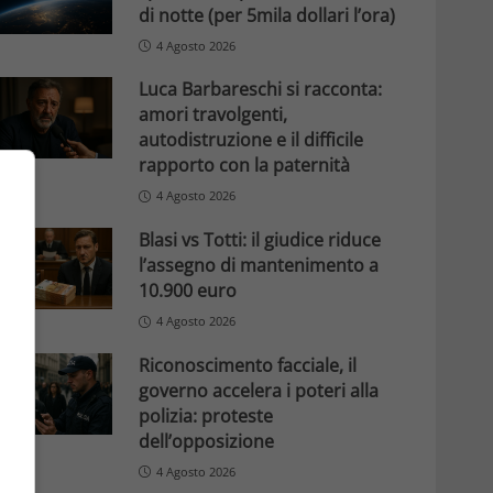
di notte (per 5mila dollari l’ora)
4 Agosto 2026
Luca Barbareschi si racconta:
amori travolgenti,
autodistruzione e il difficile
rapporto con la paternità
4 Agosto 2026
Blasi vs Totti: il giudice riduce
l’assegno di mantenimento a
10.900 euro
4 Agosto 2026
Riconoscimento facciale, il
governo accelera i poteri alla
polizia: proteste
dell’opposizione
4 Agosto 2026