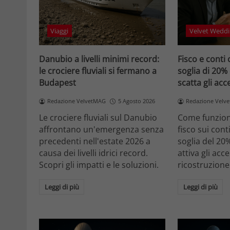
Viaggi
Velvet Weddi
Danubio a livelli minimi record:
Fisco e conti 
le crociere fluviali si fermano a
soglia di 20%
Budapest
scatta gli ac
Redazione VelvetMAG
5 Agosto 2026
Redazione Velv
Le crociere fluviali sul Danubio
Come funziona
affrontano un'emergenza senza
fisco sui cont
precedenti nell'estate 2026 a
soglia del 20
causa dei livelli idrici record.
attiva gli acc
Scopri gli impatti e le soluzioni.
ricostruzione
Leggi di più
Leggi di più