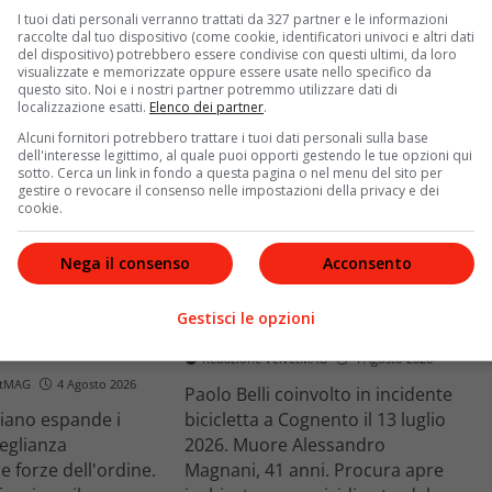
Leggi di più
I tuoi dati personali verranno trattati da 327 partner e le informazioni
raccolte dal tuo dispositivo (come cookie, identificatori univoci e altri dati
del dispositivo) potrebbero essere condivise con questi ultimi, da loro
visualizzate e memorizzate oppure essere usate nello specifico da
questo sito. Noi e i nostri partner potremmo utilizzare dati di
localizzazione esatti.
Elenco dei partner
.
Alcuni fornitori potrebbero trattare i tuoi dati personali sulla base
dell'interesse legittimo, al quale puoi opporti gestendo le tue opzioni qui
sotto. Cerca un link in fondo a questa pagina o nel menu del sito per
gestire o revocare il consenso nelle impostazioni della privacy e dei
cookie.
News
Nega il consenso
Acconsento
o facciale, il
Paolo Belli, tragico incidente in
ra i poteri alla
bicicletta: morto il pedone
ste
Alessandro Magnani
Gestisci le opzioni
one
Redazione VelvetMAG
4 Agosto 2026
etMAG
4 Agosto 2026
Paolo Belli coinvolto in incidente
aliano espande i
bicicletta a Cognento il 13 luglio
veglianza
2026. Muore Alessandro
e forze dell'ordine.
Magnani, 41 anni. Procura apre