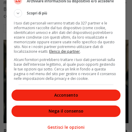
Archiviare informazioni su dispositivo e/o accedervi
mantenimento figli a 10.900 euro mensili nel caso Totti-
Blasi, respingendo la richiesta di 20mila euro della
Scopri di più
conduttrice.
I tuoi dati personali verranno trattati da 327 partner e le
informazioni raccolte dal tuo dispositivo (come cookie,
Leggi di più
identificatori univoci e altri dati del dispositivo) potrebbero
essere condivise con questi ultimi, da loro visualizzate e
memorizzate oppure essere usate nello specifico da questo
sito. Noi e i nostri partner potremmo utilizzare dati di
localizzazione esatti.
Elenco dei partner
.
Alcuni fornitori potrebbero trattare i tuoi dati personali sulla
base dell'interesse legittimo, al quale puoi opporti gestendo
le tue opzioni qui sotto. Cerca un link in fondo a questa
pagina o nel menu del sito per gestire o revocare il consenso
nelle impostazioni della privacy e dei cookie.
Acconsento
Nega il consenso
Politica
Gestisci le opzioni
Riconoscimento facciale, il governo accelera i poteri alla