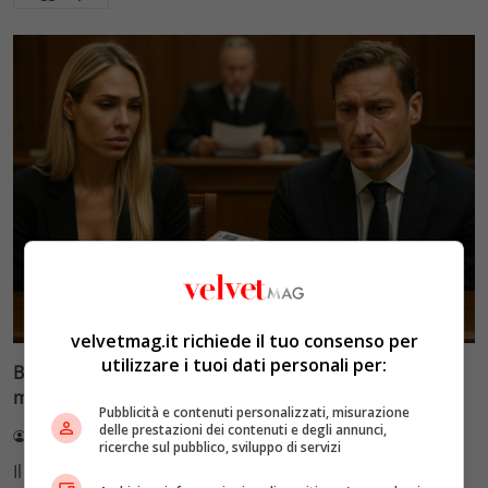
Glamour & Gossip
velvetmag.it richiede il tuo consenso per
utilizzare i tuoi dati personali per:
Blasi vs Totti: il giudice riduce l’assegno di
mantenimento a 10.900 euro
Pubblicità e contenuti personalizzati, misurazione
delle prestazioni dei contenuti e degli annunci,
Redazione VelvetMAG
4 Agosto 2026
ricerche sul pubblico, sviluppo di servizi
Il Tribunale di Roma ha fissato l'assegno di