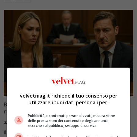
Glamour & Gossip
velvetmag.it richiede il tuo consenso per
utilizzare i tuoi dati personali per:
Blasi vs Totti: il giudice riduce l’assegno di
mantenimento a 10.900 euro
Pubblicità e contenuti personalizzati, misurazione
delle prestazioni dei contenuti e degli annunci,
Redazione VelvetMAG
4 Agosto 2026
ricerche sul pubblico, sviluppo di servizi
Il Tribunale di Roma ha fissato l'assegno di