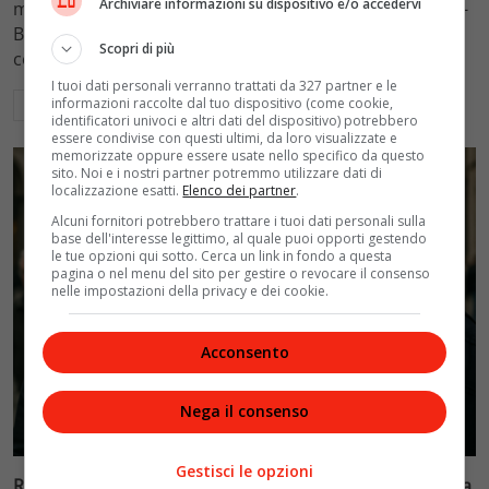
Archiviare informazioni su dispositivo e/o accedervi
mantenimento figli a 10.900 euro mensili nel caso Totti-
Blasi, respingendo la richiesta di 20mila euro della
Scopri di più
conduttrice.
I tuoi dati personali verranno trattati da 327 partner e le
informazioni raccolte dal tuo dispositivo (come cookie,
Leggi di più
identificatori univoci e altri dati del dispositivo) potrebbero
essere condivise con questi ultimi, da loro visualizzate e
memorizzate oppure essere usate nello specifico da questo
sito. Noi e i nostri partner potremmo utilizzare dati di
localizzazione esatti.
Elenco dei partner
.
Alcuni fornitori potrebbero trattare i tuoi dati personali sulla
base dell'interesse legittimo, al quale puoi opporti gestendo
le tue opzioni qui sotto. Cerca un link in fondo a questa
pagina o nel menu del sito per gestire o revocare il consenso
nelle impostazioni della privacy e dei cookie.
Acconsento
Nega il consenso
Politica
Gestisci le opzioni
Riconoscimento facciale, il governo accelera i poteri alla