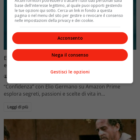
Alcuni fornitori potrebbero trattare i tuoi dati personali sulla
base dell'interesse legittimo, al quale puoi opporti gestendo
le tue opzioni qui sotto. Cerca un link in fondo a questa
pagina o nel menu del sito per gestire o revocare il consenso
nelle impostazioni della privacy e dei cookie.
Acconsento
Cinema
Nega il consenso
Elio Germano, su Amazon Prime il film che ti farà
emozionare e riflettere
Gestisci le opzioni
Francesca Petriccione
20 Novembre 2025
“Confidenza” con Elio Germano su Amazon Prime
esplora segreti, passioni e scelte di vita in…
Leggi di più