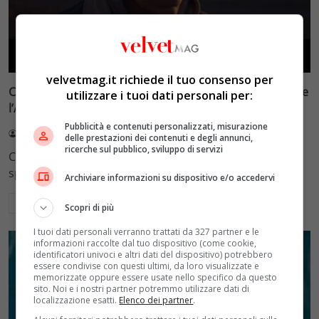
Cinema
velvetmag.it richiede il tuo consenso per
Come si sono trasformati gli Stati Uniti: 6 film per capire
utilizzare i tuoi dati personali per:
l’America di oggi
Pubblicità e contenuti personalizzati, misurazione
Mattia Senese
21 Novembre 2025
delle prestazioni dei contenuti e degli annunci,
ricerche sul pubblico, sviluppo di servizi
Come capire gli Stati Uniti di oggi? Questi 6 film ci
spiegano come siamo arrivati…
Archiviare informazioni su dispositivo e/o accedervi
Leggi di più
Scopri di più
I tuoi dati personali verranno trattati da 327 partner e le
informazioni raccolte dal tuo dispositivo (come cookie,
identificatori univoci e altri dati del dispositivo) potrebbero
essere condivise con questi ultimi, da loro visualizzate e
memorizzate oppure essere usate nello specifico da questo
sito. Noi e i nostri partner potremmo utilizzare dati di
localizzazione esatti.
Elenco dei partner
.