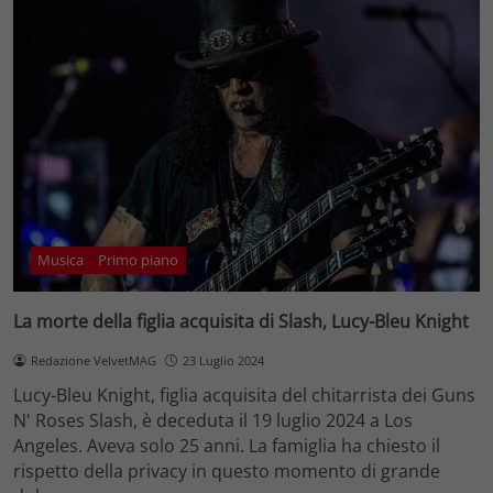
Musica
Primo piano
La morte della figlia acquisita di Slash, Lucy-Bleu Knight
Redazione VelvetMAG
23 Luglio 2024
Lucy-Bleu Knight, figlia acquisita del chitarrista dei Guns
N' Roses Slash, è deceduta il 19 luglio 2024 a Los
Angeles. Aveva solo 25 anni. La famiglia ha chiesto il
rispetto della privacy in questo momento di grande