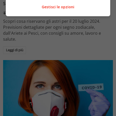
Segni Zodiacali
Gestisci le opzioni
Redazione VelvetMAG
20 Luglio 2024
Scopri cosa riservano gli astri per il 20 luglio 2024.
Previsioni dettagliate per ogni segno zodiacale,
dall'Ariete ai Pesci, con consigli su amore, lavoro e
salute.
Leggi di più