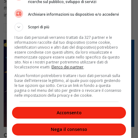
Sabato 20 luglio 2024 sarà caratterizzato da condizioni
ricerche sul pubblico, sviluppo di servizi
meteo variabili in tutta Italia, con ondate di caldo
intenso al Centro-Sud e temporali sparsi al Nord.
Archiviare informazioni su dispositivo e/o accedervi
Scopri di più
Leggi di più
I tuoi dati personali verranno trattati da 327 partner e le
informazioni raccolte dal tuo dispositivo (come cookie,
identificatori univoci e altri dati del dispositivo) potrebbero
essere condivise con questi ultimi, da loro visualizzate e
memorizzate oppure essere usate nello specifico da questo
sito. Noi e i nostri partner potremmo utilizzare dati di
localizzazione esatti.
Elenco dei partner
.
Alcuni fornitori potrebbero trattare i tuoi dati personali sulla
base dell'interesse legittimo, al quale puoi opporti gestendo
le tue opzioni qui sotto. Cerca un link in fondo a questa
pagina o nel menu del sito per gestire o revocare il consenso
nelle impostazioni della privacy e dei cookie.
Acconsento
Lifestyle
Primo piano
Nega il consenso
Oroscopo del 20 Luglio 2024: Le Previsioni per Tutti i