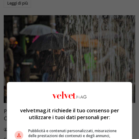
Leggi di più
News
Primo piano
velvetmag.it richiede il tuo consenso per
Previsioni Meteo per Sabato 20 Luglio 2024: Italia tra
utilizzare i tuoi dati personali per:
Caldo Intenso e Temporali Localizzati
Redazione VelvetMAG
20 Luglio 2024
Pubblicità e contenuti personalizzati, misurazione
delle prestazioni dei contenuti e degli annunci,