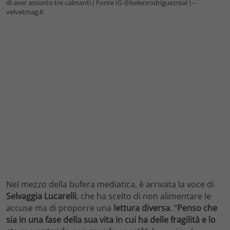
di aver assunto tre calmanti ( Fonte IG @belenrodriguezreal ) –
velvetmag.it
Nel mezzo della bufera mediatica, è arrivata la voce di
Selvaggia Lucarelli
, che ha scelto di non alimentare le
accuse ma di proporre una
lettura diversa
. “
Penso che
sia in una fase della sua vita in cui ha delle fragilità e lo