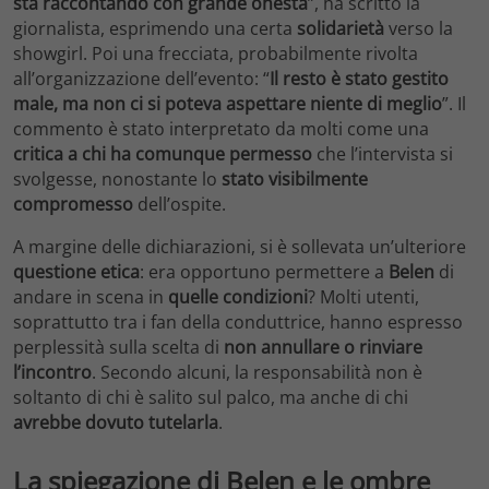
sta raccontando con grande onestà
”, ha scritto la
giornalista, esprimendo una certa
solidarietà
verso la
showgirl. Poi una frecciata, probabilmente rivolta
all’organizzazione dell’evento: “
Il resto è stato gestito
male, ma non ci si poteva aspettare niente di meglio
”. Il
commento è stato interpretato da molti come una
critica a chi ha comunque permesso
che l’intervista si
svolgesse, nonostante lo
stato visibilmente
compromesso
dell’ospite.
A margine delle dichiarazioni, si è sollevata un’ulteriore
questione etica
: era opportuno permettere a
Belen
di
andare in scena in
quelle condizioni
? Molti utenti,
soprattutto tra i fan della conduttrice, hanno espresso
perplessità sulla scelta di
non annullare o rinviare
l’incontro
. Secondo alcuni, la responsabilità non è
soltanto di chi è salito sul palco, ma anche di chi
avrebbe dovuto tutelarla
.
La spiegazione di Belen e le ombre