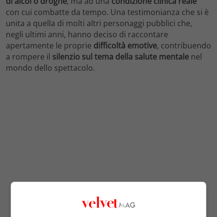
di alcol o droghe
, ma ad una
condizione clinica reale
con cui combatte da tempo. Una testimonianza che si è
unita a quella di molti altri personaggi pubblici che,
negli ultimi anni, hanno deciso di raccontare
apertamente le proprie
difficoltà emotive
, contribuendo
a rompere il
silenzio sul tema della salute mentale
nel
mondo dello spettacolo.