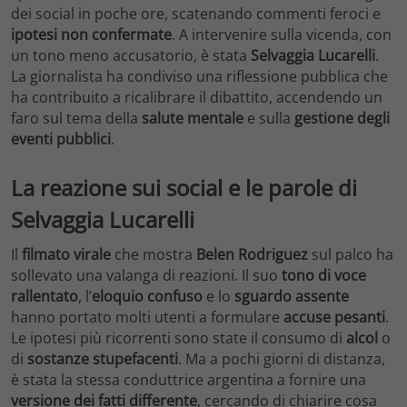
dei social in poche ore, scatenando commenti feroci e
ipotesi non confermate
. A intervenire sulla vicenda, con
un tono meno accusatorio, è stata
Selvaggia Lucarelli
.
La giornalista ha condiviso una riflessione pubblica che
ha contribuito a ricalibrare il dibattito, accendendo un
faro sul tema della
salute mentale
e sulla
gestione degli
eventi pubblici
.
La reazione sui social e le parole di
Selvaggia Lucarelli
Il
filmato virale
che mostra
Belen Rodriguez
sul palco ha
sollevato una valanga di reazioni. Il suo
tono di voce
rallentato
, l’
eloquio confuso
e lo
sguardo assente
hanno portato molti utenti a formulare
accuse pesanti
.
Le ipotesi più ricorrenti sono state il consumo di
alcol
o
di
sostanze stupefacenti
. Ma a pochi giorni di distanza,
è stata la stessa conduttrice argentina a fornire una
versione dei fatti differente
, cercando di chiarire cosa