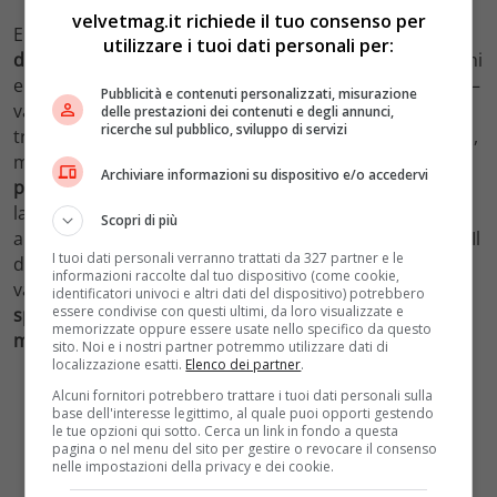
velvetmag.it richiede il tuo consenso per
Eppure, resta aperta la questione della
gestione
utilizzare i tuoi dati personali per:
dell’evento
. Secondo diversi utenti e addetti ai lavori, chi
era dietro le quinte avrebbe potuto — e forse dovuto —
Pubblicità e contenuti personalizzati, misurazione
valutare l’opportunità di
rimandare l’intervista
. Non si
delle prestazioni dei contenuti e degli annunci,
ricerche sul pubblico, sviluppo di servizi
tratta solo di tutelare l’immagine di una figura pubblica,
ma anche di
garantire il rispetto e la dignità della
Archiviare informazioni su dispositivo e/o accedervi
persona
.
Selvaggia Lucarelli
, nel suo intervento, ha
lasciato intendere che certe scelte non siano state
Scopri di più
all’altezza della situazione, pur senza fare nomi diretti. Il
I tuoi dati personali verranno trattati da 327 partner e le
dibattito, insomma, si è allargato, toccando temi che
informazioni raccolte dal tuo dispositivo (come cookie,
vanno oltre il caso specifico: il confine tra
privacy e
identificatori univoci e altri dati del dispositivo) potrebbero
essere condivise con questi ultimi, da loro visualizzate e
spettacolo
, la
pressione mediatica
e il
diritto a
memorizzate oppure essere usate nello specifico da questo
mostrarsi fragili
, anche sotto i riflettori.
sito. Noi e i nostri partner potremmo utilizzare dati di
localizzazione esatti.
Elenco dei partner
.
Alcuni fornitori potrebbero trattare i tuoi dati personali sulla
base dell'interesse legittimo, al quale puoi opporti gestendo
le tue opzioni qui sotto. Cerca un link in fondo a questa
pagina o nel menu del sito per gestire o revocare il consenso
nelle impostazioni della privacy e dei cookie.