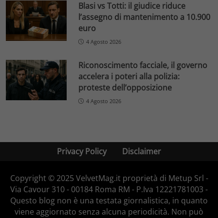
Blasi vs Totti: il giudice riduce
l’assegno di mantenimento a 10.900
euro
4 Agosto 2026
Riconoscimento facciale, il governo
accelera i poteri alla polizia:
proteste dell’opposizione
4 Agosto 2026
Privacy Policy
Disclaimer
Copyright © 2025 VelvetMag.it proprietà di Metup Srl -
Via Cavour 310 - 00184 Roma RM - P.Iva 12221781003 -
Questo blog non è una testata giornalistica, in quanto
viene aggiornato senza alcuna periodicità. Non può