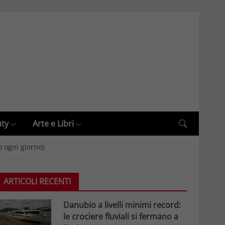
uty
Arte e Libri
o ogni giorno)
ARTICOLI RECENTI
Danubio a livelli minimi record:
le crociere fluviali si fermano a