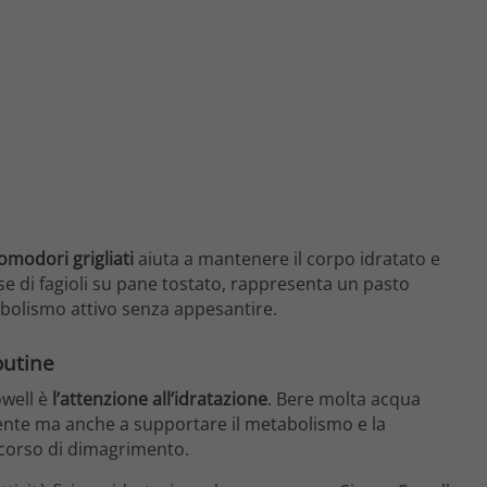
modori grigliati
aiuta a mantenere il corpo idratato e
se di fagioli su pane tostato, rappresenta un pasto
bolismo attivo senza appesantire.
outine
owell è
l’attenzione all’idratazione
. Bere molta acqua
iente ma anche a supportare il metabolismo e la
rcorso di dimagrimento.