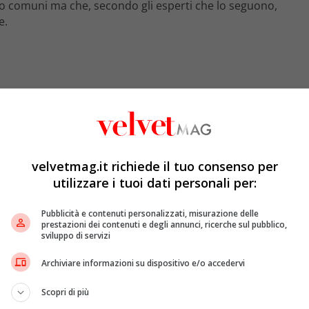
to comuni ma che, secondo gli esperti che lo seguono,
e.
velvetmag.it richiede il tuo consenso per
utilizzare i tuoi dati personali per:
Pubblicità e contenuti personalizzati, misurazione delle
prestazioni dei contenuti e degli annunci, ricerche sul pubblico,
sviluppo di servizi
ll è riuscito a perdere quasi venti chilogrammi,
Archiviare informazioni su dispositivo e/o accedervi
e risieda in piccoli ma fondamentali aggiustamenti nella
o di cibi che non posso mangiare”, ha commentato il
Scopri di più
saria per ottenere risultati duraturi.