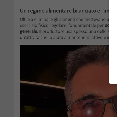
Un regime alimentare bilanciato e l’importa
Oltre a eliminare gli alimenti che mettevano a ris
esercizio fisico regolare, fondamentale per
sosten
generale
. Il produttore usa spesso una delle sue 
un’attività che lo aiuta a mantenersi attivo e in f