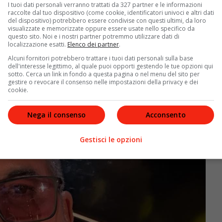
I tuoi dati personali verranno trattati da 327 partner e le informazioni
raccolte dal tuo dispositivo (come cookie, identificatori univoci e altri dati
nza dell’attività fisica
del dispositivo) potrebbero essere condivise con questi ultimi, da loro
visualizzate e memorizzate oppure essere usate nello specifico da
chio la salute, Cowell ha introdotto una routine di
questo sito. Noi e i nostri partner potremmo utilizzare dati di
localizzazione esatti.
Elenco dei partner
.
ere il dimagrimento e migliorare la forma fisica
Alcuni fornitori potrebbero trattare i tuoi dati personali sulla base
quindici biciclette da collezione per lunghe pedalate,
dell'interesse legittimo, al quale puoi opporti gestendo le tue opzioni qui
orma.
sotto. Cerca un link in fondo a questa pagina o nel menu del sito per
gestire o revocare il consenso nelle impostazioni della privacy e dei
cookie.
Nega il consenso
Acconsento
Gestisci le opzioni