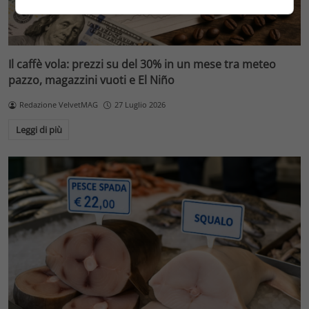
Il caffè vola: prezzi su del 30% in un mese tra meteo
pazzo, magazzini vuoti e El Niño
Redazione VelvetMAG
27 Luglio 2026
Leggi di più