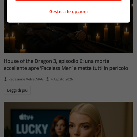
Gestisci le opzioni
House of the Dragon 3, episodio 6: una morte
eccellente apre ‘Faceless Men’ e mette tutti in pericolo
Redazione VelvetMAG
4 Agosto 2026
Leggi di più