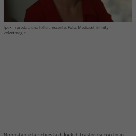
Ipek in preda a una follia crescente. Foto: Mediaset Infinity –
velvetmag.it
Nonostante la richiesta di İpek di trasferirsi con lei in