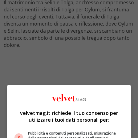
Il matrimonio tra Selin e Tolga, anch’esso compromesso
dai sentimenti irrisolti di Tolga per Oylum, si frantuma
nel corso degli eventi. Tuttavia, il funerale di Tolga
diventa un momento di pausa e riflessione, dove Oylum
e Selin, lasciate da parte le divergenze, si scambiano un
abbraccio, simbolo di una possibile tregua dopo tanto
dolore.
velvetmag.it richiede il tuo consenso per
utilizzare i tuoi dati personali per:
Pubblicità e contenuti personalizzati, misurazione