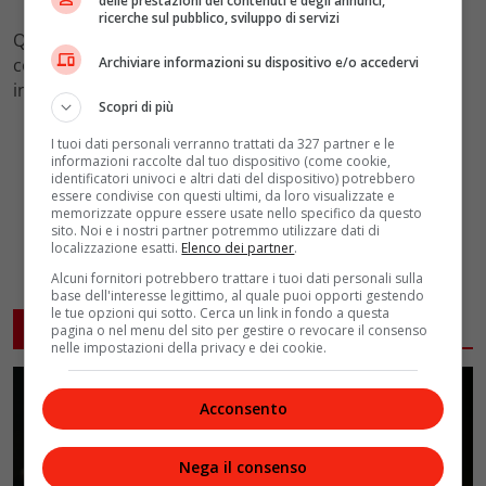
delle prestazioni dei contenuti e degli annunci,
ricerche sul pubblico, sviluppo di servizi
Questi sviluppi segnano un finale ricco di emozioni
Archiviare informazioni su dispositivo e/o accedervi
contrastanti, dove amore, tradimento e vendetta si
intrecciano in modo indissolubile.
Scopri di più
I tuoi dati personali verranno trattati da 327 partner e le
informazioni raccolte dal tuo dispositivo (come cookie,
identificatori univoci e altri dati del dispositivo) potrebbero
essere condivise con questi ultimi, da loro visualizzate e
memorizzate oppure essere usate nello specifico da questo
sito. Noi e i nostri partner potremmo utilizzare dati di
localizzazione esatti.
Elenco dei partner
.
Alcuni fornitori potrebbero trattare i tuoi dati personali sulla
base dell'interesse legittimo, al quale puoi opporti gestendo
le tue opzioni qui sotto. Cerca un link in fondo a questa
ARTICOLI CORRELATI
pagina o nel menu del sito per gestire o revocare il consenso
nelle impostazioni della privacy e dei cookie.
Acconsento
Nega il consenso