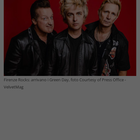
Firenze Rocks: arrivano i Green Day, foto Courtesy of Press Office -
VelvetMag