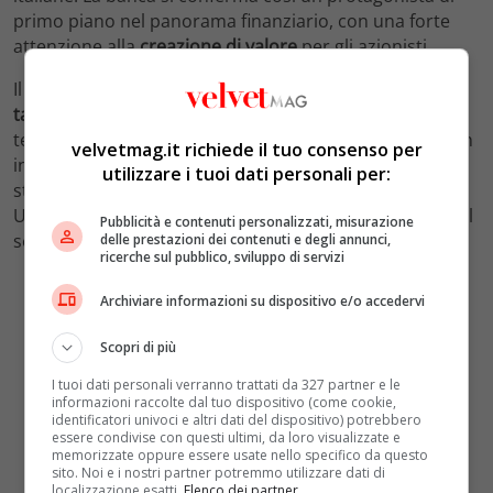
primo piano nel panorama finanziario, con una forte
attenzione alla
creazione di valore
per gli azionisti.
Il piano industriale 2024-2027 di BPER Banca segna una
tappa cruciale
per l’istituto, che punta a crescere sia in
termini di redditività che di espansione territoriale. Con
velvetmag.it richiede il tuo consenso per
investimenti mirati in innovazione e sostenibilità, e una
utilizzare i tuoi dati personali per:
strategia solida che valorizza le sinergie con il Gruppo
Unipol, BPER si prepara ad affrontare le sfide future del
Pubblicità e contenuti personalizzati, misurazione
settore bancario con rinnovata fiducia.
delle prestazioni dei contenuti e degli annunci,
ricerche sul pubblico, sviluppo di servizi
Archiviare informazioni su dispositivo e/o accedervi
Scopri di più
I tuoi dati personali verranno trattati da 327 partner e le
informazioni raccolte dal tuo dispositivo (come cookie,
identificatori univoci e altri dati del dispositivo) potrebbero
essere condivise con questi ultimi, da loro visualizzate e
memorizzate oppure essere usate nello specifico da questo
sito. Noi e i nostri partner potremmo utilizzare dati di
localizzazione esatti.
Elenco dei partner
.