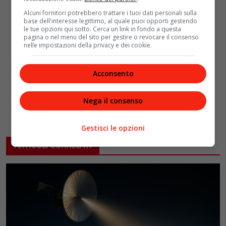
Alcuni fornitori potrebbero trattare i tuoi dati personali sulla
base dell'interesse legittimo, al quale puoi opporti gestendo
le tue opzioni qui sotto. Cerca un link in fondo a questa
pagina o nel menu del sito per gestire o revocare il consenso
nelle impostazioni della privacy e dei cookie.
Acconsento
Nega il consenso
Gestisci le opzioni
ARTICOLI CORRELATI