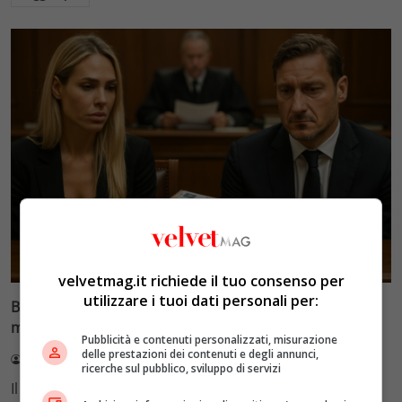
Glamour & Gossip
velvetmag.it richiede il tuo consenso per
utilizzare i tuoi dati personali per:
Blasi vs Totti: il giudice riduce l’assegno di
mantenimento a 10.900 euro
Pubblicità e contenuti personalizzati, misurazione
delle prestazioni dei contenuti e degli annunci,
Redazione VelvetMAG
4 Agosto 2026
ricerche sul pubblico, sviluppo di servizi
Il Tribunale di Roma ha fissato l'assegno di