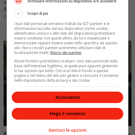
Archiviare informazioni su dispositivo e/o accedervi
mantenimento figli a 10.900 euro mensili nel caso Totti-
Blasi, respingendo la richiesta di 20mila euro della
Scopri di più
conduttrice.
I tuoi dati personali verranno trattati da 327 partner e le
informazioni raccolte dal tuo dispositivo (come cookie,
Leggi di più
identificatori univoci e altri dati del dispositivo) potrebbero
essere condivise con questi ultimi, da loro visualizzate e
memorizzate oppure essere usate nello specifico da questo
sito. Noi e i nostri partner potremmo utilizzare dati di
localizzazione esatti.
Elenco dei partner
.
Alcuni fornitori potrebbero trattare i tuoi dati personali sulla
base dell'interesse legittimo, al quale puoi opporti gestendo
le tue opzioni qui sotto. Cerca un link in fondo a questa
pagina o nel menu del sito per gestire o revocare il consenso
nelle impostazioni della privacy e dei cookie.
Acconsento
Nega il consenso
Politica
Gestisci le opzioni
Riconoscimento facciale, il governo accelera i poteri alla