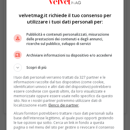
Un post condiviso da The Prince and Princess of Wales (@princeandprincessofwales)
velvetmag.it richiede il tuo consenso per
utilizzare i tuoi dati personali per:
Pubblicità e contenuti personalizzati, misurazione
delle prestazioni dei contenuti e degli annunci,
ricerche sul pubblico, sviluppo di servizi
Archiviare informazioni su dispositivo e/o accedervi
Scopri di più
I tuoi dati personali verranno trattati da 327 partner e le
informazioni raccolte dal tuo dispositivo (come cookie,
identificatori univoci e altri dati del dispositivo) potrebbero
essere condivise con questi ultimi, da loro visualizzate e
memorizzate oppure essere usate nello specifico da questo
sito. Noi e i nostri partner potremmo utilizzare dati di
localizzazione esatti.
Elenco dei partner
.
Alcuni fornitori potrebbero trattare i tuoi dati personali sulla
base dell'interesse legittimo, al quale puoi opporti gestendo
le tue opzioni qui sotto. Cerca un link in fondo a questa
pagina o nel menu del sito per gestire o revocare il consenso