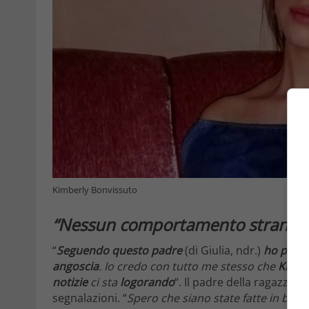
Kimberly Bonvissuto
“Nessun comportamento strano”
“
Seguendo questo padre
(di Giulia, ndr.)
ho piant
angoscia
. Io credo con tutto me stesso che
Kimbe
notizie
ci sta
logorando
“. Il padre della ragazza 
segnalazioni. “
Spero che siano state fatte in buon