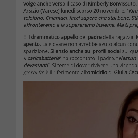
volge anche verso il caso di Kimberly Bonvissuto.
Arsizio (Varese) lunedì scorso 20 novembre. “
Kimb
telefono. Chiamaci, facci sapere che stai bene. 
affronteremo e la supereremo insieme. Ma ti preg
È il
drammatico appello
del
padre
della ragazza,
spento
. La giovane non avrebbe avuto alcun conta
sparizione.
Silenzio anche sui profili social
sui qual
il
caricabatterie
” ha raccontato il padre. “
Nessun
devastanti
“. Si teme di dover rivivere una vicend
giorni fa
” è il riferimento all’
omicidio
di
Giulia Cec