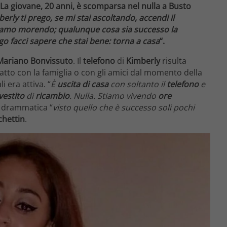
 La giovane, 20 anni, è scomparsa nel nulla a Busto
erly ti prego, se mi stai ascoltando, accendi il
Stiamo morendo; qualunque cosa sia successo la
o facci sapere che stai bene: torna a casa
“.
Mariano Bonvissuto
. Il
telefono
di
Kimberly
risulta
tto con la famiglia o con gli amici dal momento della
i era attiva. “
È
uscita di casa
con soltanto il
telefono
e
vestito
di
ricambio
. Nulla. Stiamo vivendo
ore
a drammatica “
visto quello che è successo soli pochi
chettin
.