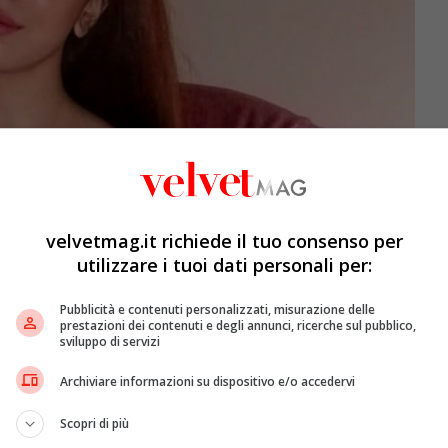
velvetmag.it richiede il tuo consenso per
utilizzare i tuoi dati personali per:
Pubblicità e contenuti personalizzati, misurazione delle
prestazioni dei contenuti e degli annunci, ricerche sul pubblico,
sviluppo di servizi
o
” ha spiegato Bonvissuto. “
Adesso provo la sua
stessa
Archiviare informazioni su dispositivo e/o accedervi
rly
stia bene. Ma l’
ansia
, il
non sapere
, il
non avere
sue
ha affermato inoltre di aver ricevuto telefonate con
Scopri di più
a fede e non per portarci fuori strada. Nel caso,