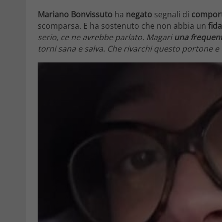
Mariano Bonvissuto
ha
negato
segnali di
comport
scomparsa. E ha sostenuto che non abbia un
fid
serio, ce ne avrebbe parlato. Magari
una frequen
torni sana e salva. Che rivarchi questo portone e t