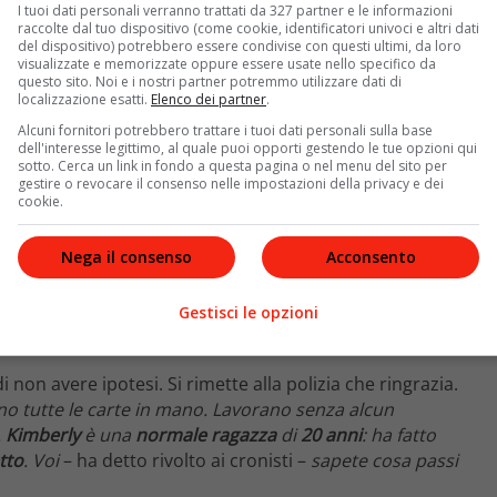
ha fatto se ne assumerà la responsabilità
“.
I tuoi dati personali verranno trattati da 327 partner e le informazioni
raccolte dal tuo dispositivo (come cookie, identificatori univoci e altri dati
del dispositivo) potrebbero essere condivise con questi ultimi, da loro
visualizzate e memorizzate oppure essere usate nello specifico da
questo sito. Noi e i nostri partner potremmo utilizzare dati di
localizzazione esatti.
Elenco dei partner
.
Alcuni fornitori potrebbero trattare i tuoi dati personali sulla base
dell'interesse legittimo, al quale puoi opporti gestendo le tue opzioni qui
sotto. Cerca un link in fondo a questa pagina o nel menu del sito per
gestire o revocare il consenso nelle impostazioni della privacy e dei
cookie.
Nega il consenso
Acconsento
Gestisci le opzioni
non avere ipotesi. Si rimette alla polizia che ringrazia.
o tutte le carte in mano. Lavorano senza alcun
.
Kimberly
è una
normale ragazza
di
20 anni
: ha fatto
tto
. Voi
– ha detto rivolto ai cronisti –
sapete cosa passi