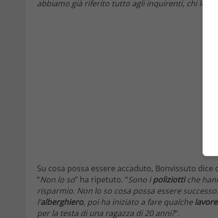
abbiamo già riferito tutto agli inquirenti, chi lo 
Su cosa possa essere accaduto, Bonvissuto dice di 
“
Non lo so
” ha ripetuto. “
Sono i
poliziotti
che hann
risparmio. Non lo so cosa possa essere successo
l’
alberghiero
, poi ha iniziato a fare qualche
lavore
per la testa di una ragazza di 20 anni?
“.