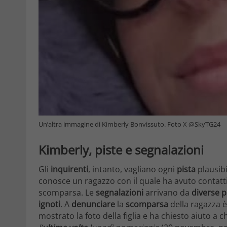
Un’altra immagine di Kimberly Bonvissuto. Foto X @SkyTG24
Kimberly, piste e segnalazioni
Gli
inquirenti
, intanto, vagliano ogni
pista
plausib
conosce un ragazzo con il quale ha avuto contatti 
scomparsa. Le
segnalazioni
arrivano da
diverse p
ignoti
. A
denunciare
la
scomparsa
della ragazza è
mostrato la foto della figlia e ha chiesto aiuto a 