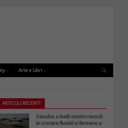
uty
Arte e Libri
ARTICOLI RECENTI
Danubio a livelli minimi record:
le crociere fluviali si fermano a