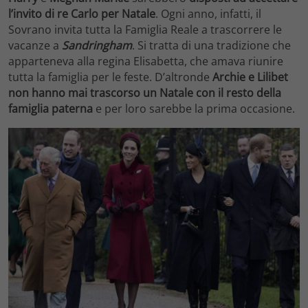
l’invito di re Carlo per Natale
. Ogni anno, infatti, il
Sovrano invita tutta la Famiglia Reale a trascorrere le
vacanze a
Sandringham
. Si tratta di una tradizione che
apparteneva alla regina Elisabetta, che amava riunire
tutta la famiglia per le feste. D’altronde
Archie e
Lilibet
non hanno mai trascorso un Natale con il resto della
famiglia paterna
e per loro sarebbe la prima occasione.