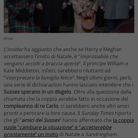
Ansa
L’
insider
ha aggiunto che anche se Harry e Meghan
accettassero l’invito di Natale, è “
improbabile che
vengano accolti a braccia aperte
“. Il principe William e
Kate Middleton, infatti, sarebbero riluttanti ad
“
interpretare la famiglia felice”.
Negli ultimi giorni, però,
una serie di dichiarazioni hanno lasciato intendere che i
Sussex
sperano in un disgelo
. Oltre alla questione della
chiamata che la coppia avrebbe fatto in occasione del
compleanno
di re Carlo
, ci sarebbero anche altri amici
pronti a perorare la loro causa. Il
Sunday Times
riporta
che gli “
amici dei Sussex
” hanno affermato che
la coppia
vuole “
cambiare la situazione
” e “
accetterebbe
prontamente
” un invito
di Natale a
Sandringham.