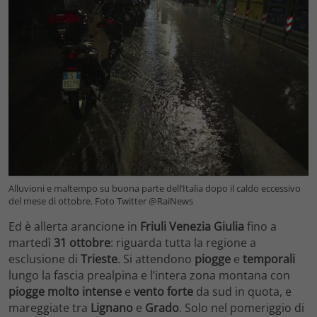
Alluvioni e maltempo su buona parte dell’Italia dopo il caldo eccessivo
del mese di ottobre. Foto Twitter @RaiNews
Ed è allerta arancione in
Friuli Venezia Giulia
fino a
martedì
31 ottobre
: riguarda tutta la regione a
esclusione di
Trieste
. Si attendono
piogge
e
temporali
lungo la fascia prealpina e l’intera zona montana con
piogge molto intense
e
vento forte
da sud in quota, e
mareggiate tra
Lignano
e
Grado
. Solo nel pomeriggio di