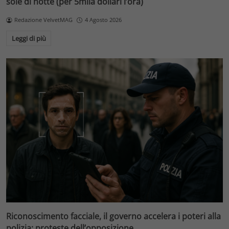
sole di notte (per 5mila dollari l’ora)
Redazione VelvetMAG
4 Agosto 2026
Leggi di più
Riconoscimento facciale, il governo accelera i poteri alla
polizia: proteste dell’opposizione