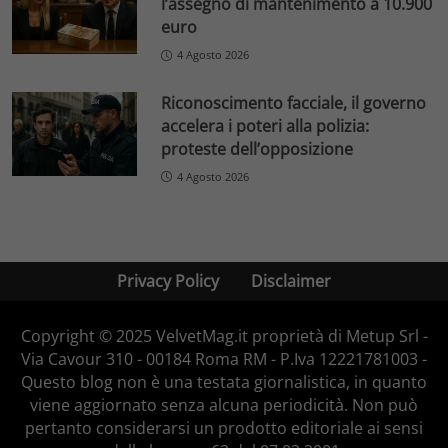
l’assegno di mantenimento a 10.900
euro
4 Agosto 2026
Riconoscimento facciale, il governo
accelera i poteri alla polizia:
proteste dell’opposizione
4 Agosto 2026
Privacy Policy
Disclaimer
Copyright © 2025 VelvetMag.it proprietà di Metup Srl -
Via Cavour 310 - 00184 Roma RM - P.Iva 12221781003 -
Questo blog non è una testata giornalistica, in quanto
viene aggiornato senza alcuna periodicità. Non può
pertanto considerarsi un prodotto editoriale ai sensi