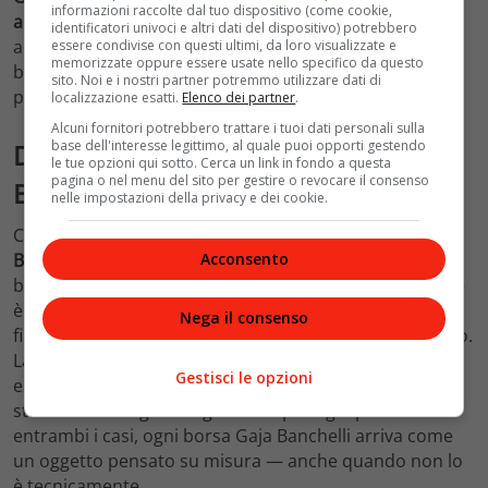
informazioni raccolte dal tuo dispositivo (come cookie,
amato dalle sue clienti
. Un sistema che trasforma ogni
identificatori univoci e altri dati del dispositivo) potrebbero
acquisto in un investimento modulare: si compra una
essere condivise con questi ultimi, da loro visualizzate e
memorizzate oppure essere usate nello specifico da questo
borsa, ma in realtà si acquista un guardaroba di
sito. Noi e i nostri partner potremmo utilizzare dati di
personalità.
localizzazione esatti.
Elenco dei partner
.
Alcuni fornitori potrebbero trattare i tuoi dati personali sulla
base dell'interesse legittimo, al quale puoi opporti gestendo
Dove acquistare le borse Gaja
le tue opzioni qui sotto. Cerca un link in fondo a questa
pagina o nel menu del sito per gestire o revocare il consenso
Banchelli oggi
nelle impostazioni della privacy e dei cookie.
Chi vuole scoprire o acquistare le creazioni di
Gaja
Banchelli
ha due strade principali. La prima è la
Acconsento
boutique monomarca nel centro storico di Roma, dove
è possibile toccare con mano i materiali, scegliere le
Nega il consenso
fibbie e vivere l’esperienza di personalizzazione dal vivo.
La seconda è il sito ufficiale del brand, che permette di
Gestisci le opzioni
esplorare l’intera collezione e ordinare online, con la
stessa cura artigianale garantita per ogni pezzo. In
entrambi i casi, ogni borsa Gaja Banchelli arriva come
un oggetto pensato su misura — anche quando non lo
è tecnicamente.