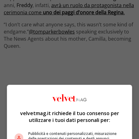
anni,
Freddy
, infatti,
avrà un ruolo da protagonista nella
cerimonia come
uno dei paggi d’onore della Regina
.
“I don’t care what anyone says, this wasn’t some kind of
endgame.”
@tomparkerbowles
speaking exclusively to
The News Agents about his mother, Camilla, becoming
Queen.
velvetmag.it richiede il tuo consenso per
utilizzare i tuoi dati personali per:
Pubblicità e contenuti personalizzati, misurazione
delle prestazioni dei contenuti e degli annunci,