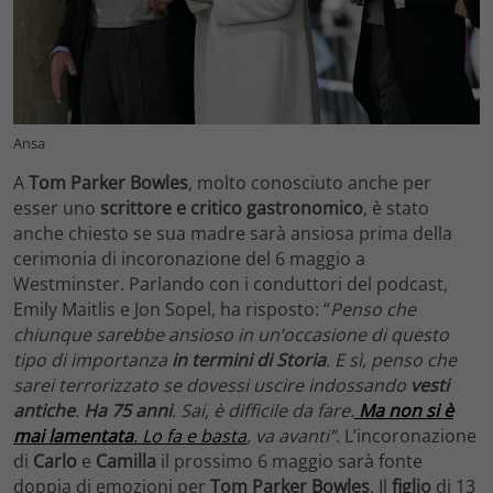
Ansa
A
Tom Parker Bowles
, molto conosciuto anche per
esser uno
scrittore e critico gastronomico
, è stato
anche chiesto se sua madre sarà ansiosa prima della
cerimonia di incoronazione del 6 maggio a
Westminster. Parlando con i conduttori del podcast,
Emily Maitlis e Jon Sopel, ha risposto: “
Penso che
chiunque sarebbe ansioso in un’occasione di questo
tipo di importanza
in termini di Storia
. E sì, penso che
sarei terrorizzato se dovessi uscire indossando
vesti
antiche
.
Ha 75 anni
. Sai, è difficile da fare.
Ma non si è
mai lamentata
. Lo fa e basta
, va avanti”.
L’incoronazione
di
Carlo
e
Camilla
il prossimo 6 maggio sarà fonte
doppia di emozioni per
Tom Parker Bowles
. Il
figlio
di 13