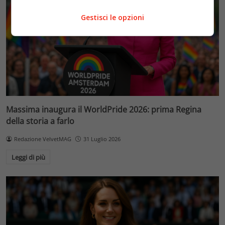
Gestisci le opzioni
Massima inaugura il WorldPride 2026: prima Regina
della storia a farlo
Redazione VelvetMAG
31 Luglio 2026
Leggi di più