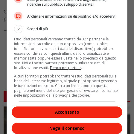
ricerche sul pubblico, sviluppo di servizi
Coming to
@GlobalPlayer
@maitlis
|
@jonsopel
Archiviare informazioni su dispositivo e/o accedervi
pic.twitter.com/9FVPXQhoxr
Scopri di più
— The News Agents (@TheNewsAgents)
April 20, 2023
I tuoi dati personali verranno trattati da 327 partner e le
informazioni raccolte dal tuo dispositivo (come cookie,
identificatori univoci e altri dati del dispositivo) potrebbero
essere condivise con questi ultimi, da loro visualizzate e
memorizzate oppure essere usate nello specifico da questo
sito. Noi e i nostri partner potremmo utilizzare dati di
localizzazione esatti.
Elenco dei partner
.
Alcuni fornitori potrebbero trattare i tuoi dati personali sulla
base dell'interesse legittimo, al quale puoi opporti gestendo
le tue opzioni qui sotto. Cerca un link in fondo a questa
pagina o nel menu del sito per gestire o revocare il consenso
ARTICOLI CORRELATI
nelle impostazioni della privacy e dei cookie.
Acconsento
Nega il consenso