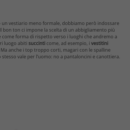
esso un vestiario meno formale, dobbiamo però indossare
Il bon ton ci impone la scelta di un abbigliamento più
e come forma di rispetto verso i luoghi che andremo a
ori luogo abiti
succinti
come, ad esempio, i
vestitini
Ma anche i top troppo corti, magari con le spalline
Lo stesso vale per l’uomo: no a pantaloncini e canottiera.