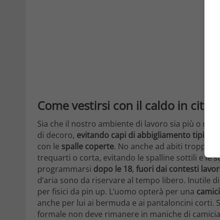
Come vestirsi con il caldo in città 
Sia che il nostro ambiente di lavoro sia più o 
di decoro,
evitando capi di abbigliamento tipici d
con le
spalle coperte
. No anche ad abiti troppo ve
trequarti o corta, evitando le spalline sottili e le
programmarsi
dopo le 18
,
fuori dai contesti lavor
d’aria sono da riservare al tempo libero. Inuti
per fisici da pin up. L’uomo opterà per una
camici
anche per lui ai bermuda e ai pantaloncini corti. S
formale non deve rimanere in maniche di camicia, 