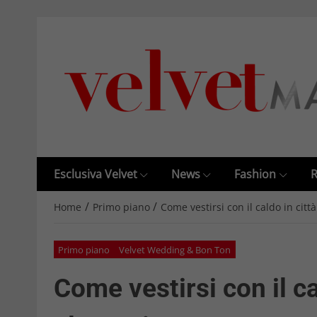
Esclusiva Velvet
News
Fashion
R
/
/
Home
Primo piano
Come vestirsi con il caldo in cit
Primo piano
Velvet Wedding & Bon Ton
Come vestirsi con il c