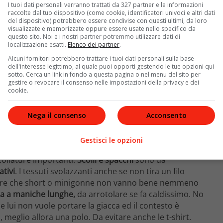
I tuoi dati personali verranno trattati da 327 partner e le informazioni
raccolte dal tuo dispositivo (come cookie, identificatori univoci e altri dati
del dispositivo) potrebbero essere condivise con questi ultimi, da loro
visualizzate e memorizzate oppure essere usate nello specifico da
questo sito. Noi e i nostri partner potremmo utilizzare dati di
localizzazione esatti.
Elenco dei partner
.
Alcuni fornitori potrebbero trattare i tuoi dati personali sulla base
dell'interesse legittimo, al quale puoi opporti gestendo le tue opzioni qui
sotto. Cerca un link in fondo a questa pagina o nel menu del sito per
gestire o revocare il consenso nelle impostazioni della privacy e dei
cookie.
al lavoro
Nega il consenso
Acconsento
meno formale, è sempre bene mantenere un certo grado
a spiaggia.
La donna quindi non si presenterà in ufficio
Gestisci le opzioni
lati, meglio prediligere un vestito con manica a
 scollature importanti.
Scolli e spacchi
sono da
ativi
. I tessuti svolazzanti anche se non tira un filo
le dire che short o minigonne non vanno bene nemmeno
a a maniche lunghe,
da arrotolare se fa caldissimo. No
e lui non vuole portare la giacca ed il contesto è
meglio allora una polo. Da evitare anche le t-shirt.