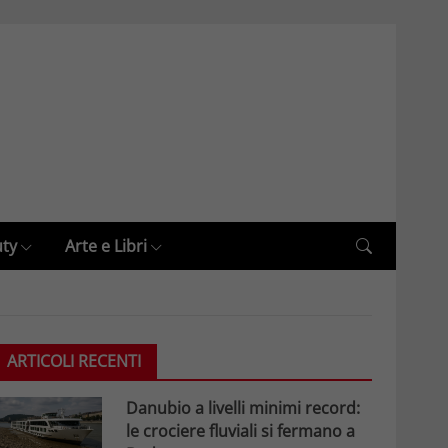
uty
Arte e Libri
ARTICOLI RECENTI
Danubio a livelli minimi record:
le crociere fluviali si fermano a