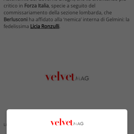
critico in
Forza Italia
, specie a seguito del
commissariamento della sezione lombarda, che
Berlusconi
ha affidato alla ‘nemica’ interna di Gelmini: la
fedelissima
Licia Ronzulli
.
Licia Ronzulli, commissaria di Forza Italia in Lombardia