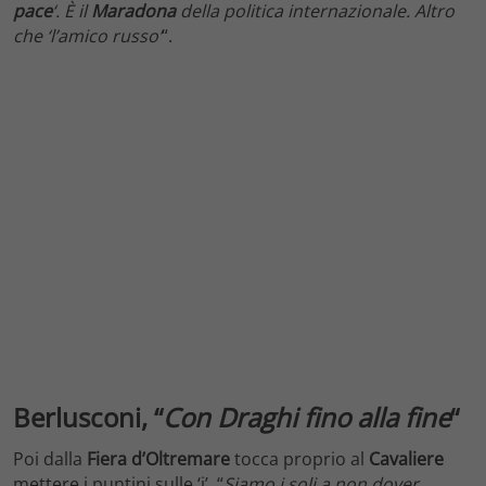
pace
‘. È il
Maradona
della politica internazionale. Altro
che ‘l’amico russo’
“.
Berlusconi, “
Con Draghi fino alla fine
“
Poi dalla
Fiera d’Oltremare
tocca proprio al
Cavaliere
mettere i puntini sulle ‘i’. “
Siamo i soli a non dover