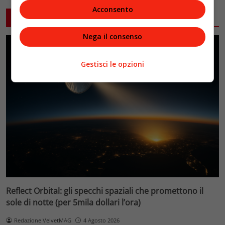
Acconsento
ARTICOLI CORRELATI
Nega il consenso
Gestisci le opzioni
Reflect Orbital: gli specchi spaziali che promettono il
sole di notte (per 5mila dollari l’ora)
Redazione VelvetMAG
4 Agosto 2026