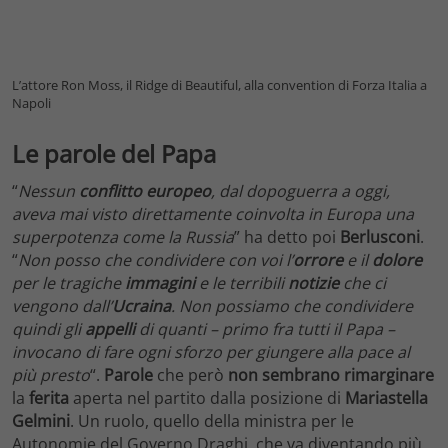
L’attore Ron Moss, il Ridge di Beautiful, alla convention di Forza Italia a
Napoli
Le parole del Papa
“
Nessun
conflitto europeo
, dal dopoguerra a oggi,
aveva mai visto direttamente coinvolta in Europa una
superpotenza come la Russia
” ha detto poi
Berlusconi
.
“
Non posso che condividere con voi l’
orrore
e il
dolore
per le tragiche
immagini
e le terribili
notizie
che ci
vengono dall’
Ucraina
. Non possiamo che condividere
quindi gli
appelli
di quanti – primo fra tutti il Papa –
invocano di fare ogni sforzo per giungere alla pace al
più presto
“.
Parole
che però
non
sembrano
rimarginare
la
ferita
aperta nel partito dalla posizione di
Mariastella
Gelmini
. Un ruolo, quello della ministra per le
Autonomie del Governo Draghi, che va diventando più