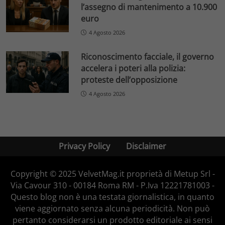
l’assegno di mantenimento a 10.900
euro
4 Agosto 2026
Riconoscimento facciale, il governo
accelera i poteri alla polizia:
proteste dell’opposizione
4 Agosto 2026
Privacy Policy
Disclaimer
Copyright © 2025 VelvetMag.it proprietà di Metup Srl -
Via Cavour 310 - 00184 Roma RM - P.Iva 12221781003 -
Questo blog non è una testata giornalistica, in quanto
viene aggiornato senza alcuna periodicità. Non può
pertanto considerarsi un prodotto editoriale ai sensi