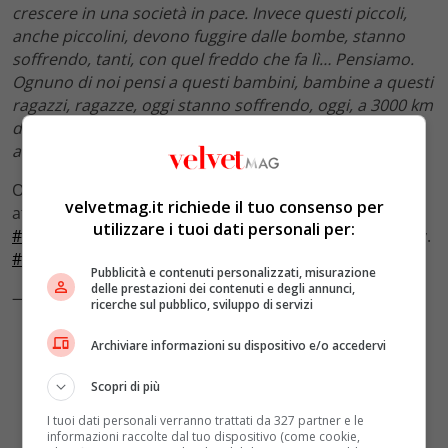
crescere in una società in pace. Invece questi piccoli,
anche piccolini, devono fuggire dalle bombe, stanno
soffrendo, tanti, con quel freddo che fa lì… Pensiamo.
Ognuno di noi pensi a questi bambini, bambine a questi
ragazzi, ragazze, oggi stanno soffrendo, oggi, a 3000 km
da qui
“. A ciascuna delle vittime della “
superbia degli
adulti
” è rivolta la preghiera di Papa Francesco.
On Friday 25 March, during the Celebration of Penance
velvetmag.it richiede il tuo consenso per
at 17.00 in Saint Peter’s Basilica, I will consecrate
utilizzare i tuoi dati personali per:
#Russia
and
#Ukraine
to the Immaculate Heart of Mary.
#PrayTogether
#Peace
Pubblicità e contenuti personalizzati, misurazione
delle prestazioni dei contenuti e degli annunci,
— Pope Francis (@Pontifex)
March 15, 2022
ricerche sul pubblico, sviluppo di servizi
Archiviare informazioni su dispositivo e/o accedervi
Scopri di più
I tuoi dati personali verranno trattati da 327 partner e le
informazioni raccolte dal tuo dispositivo (come cookie,