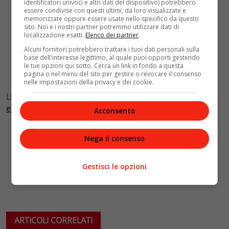
identificatori univoci e altri dati del dispositivo) potrebbero
essere condivise con questi ultimi, da loro visualizzate e
memorizzate oppure essere usate nello specifico da questo
sito. Noi e i nostri partner potremmo utilizzare dati di
localizzazione esatti.
Elenco dei partner
.
Alcuni fornitori potrebbero trattare i tuoi dati personali sulla
base dell'interesse legittimo, al quale puoi opporti gestendo
le tue opzioni qui sotto. Cerca un link in fondo a questa
pagina o nel menu del sito per gestire o revocare il consenso
nelle impostazioni della privacy e dei cookie.
LEGGI ANCHE:
Angelus 13 marzo, Papa Francesco
esorta: “In nome di Dio fermate questo massacro”
Acconsento
Nega il consenso
Gestisci le opzioni
ARTICOLI CORRELATI