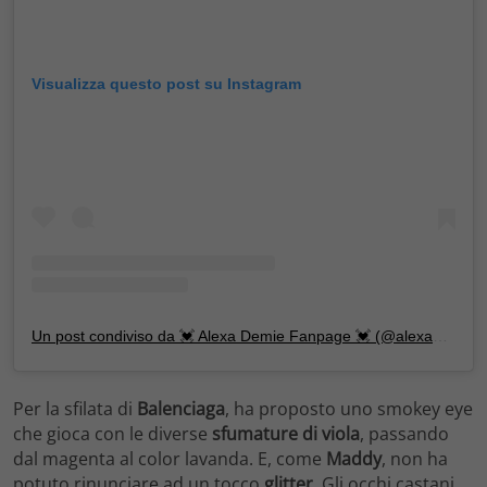
Visualizza questo post su Instagram
Un post condiviso da 💓 Alexa Demie Fanpage 💓 (@alexademieicon)
Per la sfilata di
Balenciaga
, ha proposto uno smokey eye
che gioca con le diverse
sfumature di viola
, passando
dal magenta al color lavanda. E, come
Maddy
, non ha
potuto rinunciare ad un tocco
glitter
. Gli occhi castani