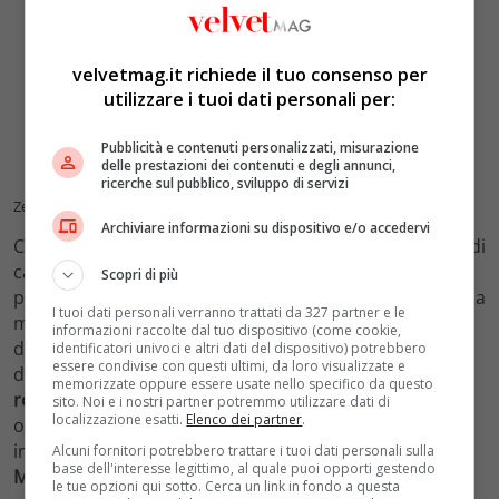
velvetmag.it richiede il tuo consenso per
utilizzare i tuoi dati personali per:
Pubblicità e contenuti personalizzati, misurazione
delle prestazioni dei contenuti e degli annunci,
ricerche sul pubblico, sviluppo di servizi
Zendaya e Sydney Sweeney. Crediti: Instagram
Archiviare informazioni su dispositivo e/o accedervi
Così come anche
Sydney Sweeney
ha cambiato colore di
capelli.
L’attrice
interpreta
Cassie
in
Euphoria
, un
Scopri di più
personaggio che ha sicuramente diviso i telespettatori a
I tuoi dati personali verranno trattati da 327 partner e le
metà nel corso della seconda stagione. Ma, lontana
informazioni raccolte dal tuo dispositivo (come cookie,
dalle luci del set, l’attrice che presto si sposerà ha
identificatori univoci e altri dati del dispositivo) potrebbero
essere condivise con questi ultimi, da loro visualizzate e
deciso di cambiare colore di capelli optando per un
memorizzate oppure essere usate nello specifico da questo
rosso luminoso
. Ha sfoggiato la nuova capigliatura in
sito. Noi e i nostri partner potremmo utilizzare dati di
localizzazione esatti.
Elenco dei partner
.
occasione degli
Independent Spirit Awards 2022
,
indossando un tubino silver con fiori in rilievo di
Miu
Alcuni fornitori potrebbero trattare i tuoi dati personali sulla
base dell'interesse legittimo, al quale puoi opporti gestendo
Miu
.
le tue opzioni qui sotto. Cerca un link in fondo a questa