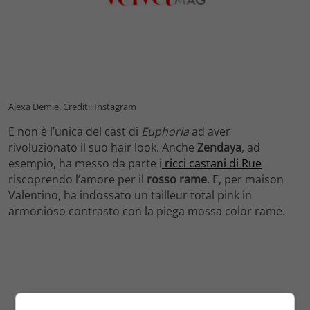
Alexa Demie. Crediti: Instagram
E non è l’unica del cast di
Euphoria
ad aver
rivoluzionato il suo hair look. Anche
Zendaya
, ad
esempio, ha messo da parte i
ricci castani di Rue
riscoprendo l’amore per il
rosso rame
. E, per maison
Valentino, ha indossato un tailleur total pink in
armonioso contrasto con la piega mossa color rame.