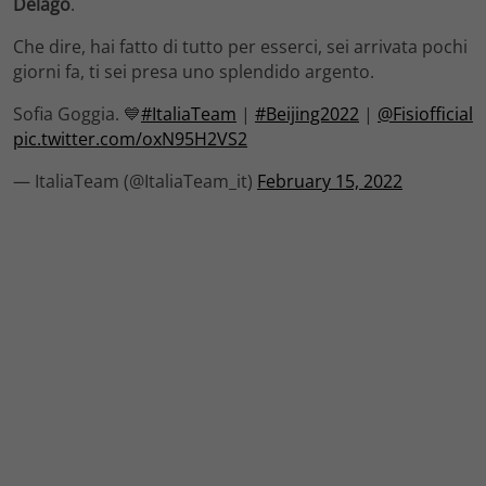
Delago
.
Che dire, hai fatto di tutto per esserci, sei arrivata pochi
giorni fa, ti sei presa uno splendido argento.
Sofia Goggia. 💙
#ItaliaTeam
|
#Beijing2022
|
@Fisiofficial
pic.twitter.com/oxN95H2VS2
— ItaliaTeam (@ItaliaTeam_it)
February 15, 2022