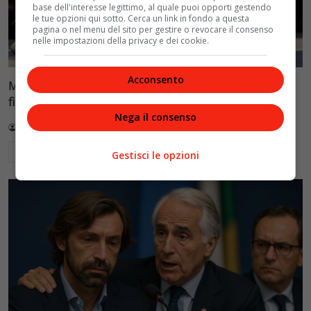
base dell'interesse legittimo, al quale puoi opporti gestendo
le tue opzioni qui sotto. Cerca un link in fondo a questa
pagina o nel menu del sito per gestire o revocare il consenso
nelle impostazioni della privacy e dei cookie.
Acconsento
Mondiali di scherma a Hong Kong, doppietta Italia nel
fioretto: Favaretto batte Errigo in finale
Nega il consenso
Redazione VelvetMAG
2 Agosto 2026
Leggi di più
Gestisci le opzioni