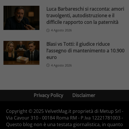
Luca Barbareschi si racconta: amori
travolgenti, autodistruzione e il
difficile rapporto con la paternità
4 Agosto 2026
Blasi vs Totti: il giudice riduce
l’assegno di mantenimento a 10.900
euro
4 Agosto 2026
Privacy Policy
Disclaimer
Copyright © 2025 VelvetMag.it proprietà di Metup Srl -
Via Cavour 310 - 00184 Roma RM - P.Iva 12221781003 -
Questo blog non è una testata giornalistica, in quanto