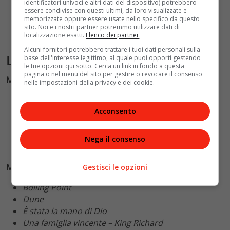
identificatori univoci e altri dati del dispositivo) potrebbero
Ariana DeBose
essere condivise con questi ultimi, da loro visualizzate e
memorizzate oppure essere usate nello specifico da questo
Kodi Smit-McPhee
sito. Noi e i nostri partner potremmo utilizzare dati di
Harris Dickinson
localizzazione esatti.
Elenco dei partner
.
Alcuni fornitori potrebbero trattare i tuoi dati personali sulla
Le categorie tecniche
base dell'interesse legittimo, al quale puoi opporti gestendo
le tue opzioni qui sotto. Cerca un link in fondo a questa
pagina o nel menu del sito per gestire o revocare il consenso
Miglior Colonna Sonora
nelle impostazioni della privacy e dei cookie.
Being The Ricardos
Don’t Look Up
Acconsento
Dune
The French Dispatch
Nega il consenso
Il potere del cane
Miglior Casting
Gestisci le opzioni
Boiling Point
Dune
È stata la mano di Dio
Una famiglia vincente – King Richard