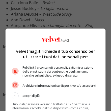
Caitríona Balfe –
Belfast
Jessie Buckley –
La figlia oscura
Ariana DeBose –
West Side Story
Ann Dowd –
Mass
Aunjanue Ellis –
Una famiglia vincente –
King
Richard
Ruth Negga –
Due donne – Passing
Miglior Attore Non Protagonista
velvetmag.it richiede il tuo consenso per
Mike Faist –
West Side Story
utilizzare i tuoi dati personali per:
Ciarán Hinds –
Belfast
Troy Kotsur –
I segni del cuore (CODA
)
Pubblicità e contenuti personalizzati, misurazione
delle prestazioni dei contenuti e degli annunci,
Woody Norman –
C’mon C’mon
ricerche sul pubblico, sviluppo di servizi
Jesse Plemons –
Il potere del cane
Kodi Smit-McPhee –
Il potere del cane
Archiviare informazioni su dispositivo e/o accedervi
Miglior Stella Emergente
Scopri di più
Millicent Simmonds
I tuoi dati personali verranno trattati da 327 partner e le
informazioni raccolte dal tuo dispositivo (come cookie,
Lashana Lynch