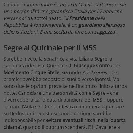
Cinque. “
L’importante è che, al di là delle tattiche, ci sia
una personalità che garantisca l’Italia per i 7 anni che
verranno”
ha sottolineato. “
Il
Presidente
della
Repubblica è fondamentale, è un
guardiano silenzioso
delle istituzioni. È una
scelta
da fare con
saggezza
“.
Segre al Quirinale per il M5S
Sarebbe invece la senatrice a vita
Liliana Segre
la
candidata ideale al Quirinale di
Giuseppe Conte
e del
Movimento Cinque Stelle
, secondo
Adnkronos
. L’ex
premier avrebbe esposto ai suoi diverse ipotesi. Ma
sono due le opzioni prevalse nell’incontro finito a tarda
notte. Candidare una personalità come Segre – che
diverrebbe la candidata di bandiera del M5S – oppure
lasciare l’Aula se il Centrodestra continuerà a puntare
su Berlusconi. Questa seconda opzione sarebbe
indispensabile per
evitare eventuali rischi nella ‘quarta
chiama’
, quando il quorum scenderà. E il Cavaliere a