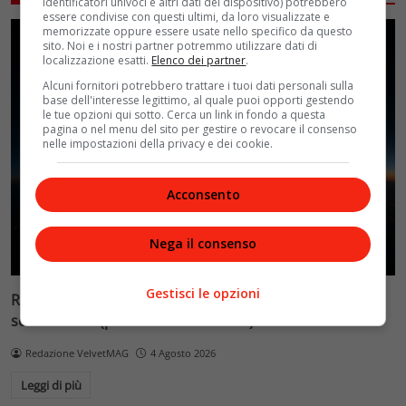
identificatori univoci e altri dati del dispositivo) potrebbero
essere condivise con questi ultimi, da loro visualizzate e
memorizzate oppure essere usate nello specifico da questo
sito. Noi e i nostri partner potremmo utilizzare dati di
localizzazione esatti.
Elenco dei partner
.
Alcuni fornitori potrebbero trattare i tuoi dati personali sulla
base dell'interesse legittimo, al quale puoi opporti gestendo
le tue opzioni qui sotto. Cerca un link in fondo a questa
pagina o nel menu del sito per gestire o revocare il consenso
nelle impostazioni della privacy e dei cookie.
Acconsento
Nega il consenso
Gestisci le opzioni
Reflect Orbital: gli specchi spaziali che promettono il
sole di notte (per 5mila dollari l’ora)
Redazione VelvetMAG
4 Agosto 2026
Leggi di più