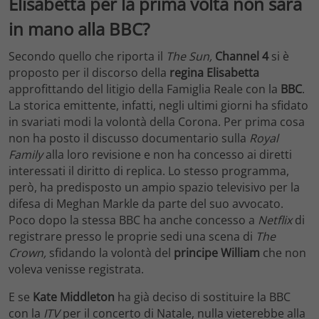
Elisabetta per la prima volta non sarà
in mano alla BBC?
Secondo quello che riporta il
The Sun,
Channel 4
si è
proposto per il discorso della
regina Elisabetta
approfittando del litigio della Famiglia Reale con la
BBC
.
La storica emittente, infatti, negli ultimi giorni ha sfidato
in svariati modi la volontà della Corona. Per prima cosa
non ha posto il discusso documentario sulla
Royal
Family
alla loro revisione e non ha concesso ai diretti
interessati il diritto di replica. Lo stesso programma,
però, ha predisposto un ampio spazio televisivo per la
difesa di Meghan Markle da parte del suo avvocato.
Poco dopo la stessa BBC ha anche concesso a
Netflix
di
registrare presso le proprie sedi una scena di
The
Crown,
sfidando la volontà del
principe William
che non
voleva venisse registrata.
E se
Kate Middleton
ha già deciso di sostituire la BBC
con la
ITV
per il concerto di Natale, nulla vieterebbe alla