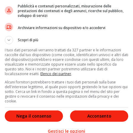
ta
Pubblicità e contenuti personalizzati, misurazione delle
prestazioni dei contenuti e degli annunci, ricerche sul pubblico,
sviluppo di servizi
rittive per arginare la quarta ondata di
Covid
che
i casi
al giorno. Si pensa a un
Super Green Pass
,
Archiviare informazioni su dispositivo e/o accedervi
validità del tampone al solo ingresso sul posto di lavoro.
nati e non vaccinati senza l’obbligo del vaccino? Il
Scopri di più
uestioni da affrontare. Il primo problema è che il
I tuoi dati personali verranno trattati da 327 partner e le informazioni
bbe essere oggetto di
ricorsi
.
raccolte dal tuo dispositivo (come cookie, identificatori univoci e altri dati
del dispositivo) potrebbero essere condivise con questi ultimi, da loro
visualizzate e memorizzate oppure essere usate nello specifico da
questo sito. Noi e i nostri partner potremmo utilizzare dati di
localizzazione esatti.
Elenco dei partner
.
merito della Corte Costituzionale,
Cesare Mirabelli
. “
Mi
Alcuni fornitori potrebbero trattare i tuoi dati personali sulla base
unto di vista normativo, molto rischioso come
dell'interesse legittimo, al quale puoi opporti gestendo le tue opzioni qui
sotto. Cerca un link in fondo a questa pagina o nel menu del sito per
n problema che ci sarebbe pure dal punto di vista
gestire o revocare il consenso nelle impostazioni della privacy e dei
id possono essere portatori del virus
“. Piuttosto, è la
cookie.
 vincolante per cui i non vaccinati non possono compiere
la loro vita lavorativa o di relazione, allora questo
Nega il consenso
Acconsento
ccinazione
. Non una sorta di lazzaretto domestico
“.
Gestisci le opzioni