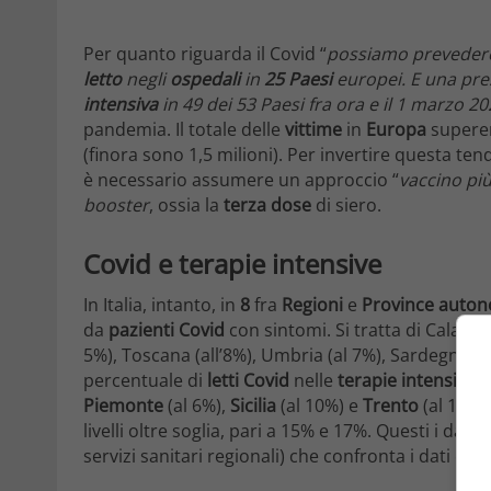
Per quanto riguarda il Covid “
possiamo prevedere
letto
negli
ospedali
in
25 Paesi
europei. E una pre
intensiva
in 49 dei 53 Paesi fra ora e il 1 marzo 2
pandemia. Il totale delle
vittime
in
Europa
supere
(finora sono 1,5 milioni). Per invertire questa ten
è necessario assumere un approccio “
vaccino pi
booster
, ossia la
terza dose
di siero.
Covid e terapie intensive
In Italia, intanto, in
8
fra
Regioni
e
Province auto
da
pazienti Covid
con sintomi. Si tratta di Calabria
5%), Toscana (all’8%), Umbria (al 7%), Sardegna (al
percentuale di
letti Covid
nelle
terapie intensive
:
Piemonte
(al 6%),
Sicilia
(al 10%) e
Trento
(al 10%).
livelli oltre soglia, pari a 15% e 17%. Questi i dat
servizi sanitari regionali) che confronta i dati de