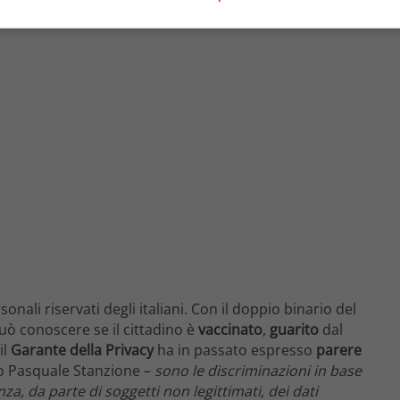
onali riservati degli italiani. Con il doppio binario del
 può conoscere se il cittadino è
vaccinato
,
guarito
dal
il
Garante della Privacy
ha in passato espresso
parere
o Pasquale Stanzione –
sono le discriminazioni in base
za, da parte di soggetti non legittimati, dei dati