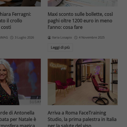
Chiara Ferragni:
Maxi sconto sulle bollette, così
o il crollo
paghi oltre 1200 euro in meno
 costi
l’anno: cosa fare
etMAG
3 Luglio 2026
Ilaria Losapio
4 Novembre 2025
Leggi di più
erde di Antonella
Arriva a Roma FaceTraining
bata per Natale è
Studio, la prima palestra in Italia
atmosfera magica
per la salute del viso