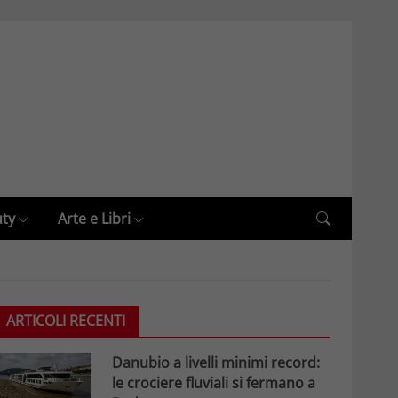
uty
Arte e Libri
ARTICOLI RECENTI
Danubio a livelli minimi record:
le crociere fluviali si fermano a