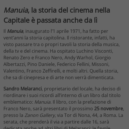
Manuia
, la storia del cinema nella
Capitale è passata anche da lì
Il
Manuia
,
inaugurato l’1 aprile 1971, ha fatto per
vent’anni la storia capitolina. Il ristorante, infatti, ha
visto passare tra o propri tavoli la storia della musica,
della tv e del cinema. Ha ospitato Luchino Visconti,
Renato Zero e Franco Nero, Andy Warhol, Giorgio
Albertazzi, Pino Daniele, Federico Fellini, Missoni,
Valentino, Franco Zeffirelli, e molti altri. Quella storia,
che sa di cinepresa e di arte non verrà dimenticata.
Sandro Melaranci
, proprietario del locale, ha deciso di
riordinare i suoi ricordi all’interno di un libro dal titolo
emblematico:
Manuia
. Il libro, con la prefazione di
Franco Nero, sarà presentato il prossimo
25 novembre
,
presso la
Zanon Gallery
, via Tor di Nona, 44, a Roma. La
serata, che prenderà il via a partire dalle 16, sarà
dedicata anche ad altri libri di Melaranci: le favole