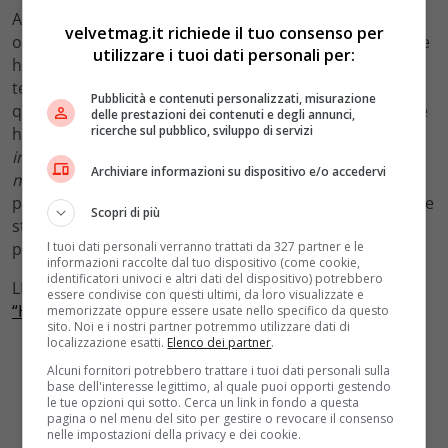
Altri capitoli di
Manuia
sono dedicati ai
concerti
che
velvetmag.it richiede il tuo consenso per
organizzava fuori dal locale. Un ristorante, dunque, che
utilizzare i tuoi dati personali per:
ha davvero visto gli anni d’oro del cinema e della
televisione e che, ad un certo punto, ha chiuso proprio
Pubblicità e contenuti personalizzati, misurazione
quando era all’apice del successo. Sandro Melaranci ne
delle prestazioni dei contenuti e degli annunci,
ricerche sul pubblico, sviluppo di servizi
ha motivato così la scelta: “
Solo l’ipotesi che potesse
invecchiare, non piacere più o solo sentirlo fuori moda
Archiviare informazioni su dispositivo e/o accedervi
mi angosciava”
. In questo modo ha consegnato ai
posteri la storia di quegli
anni ruggenti
ed ha regalato le
Scopri di più
stesse emozioni vissute in quegli anni attraverso le
I tuoi dati personali verranno trattati da 327 partner e le
pagine di un libro.
informazioni raccolte dal tuo dispositivo (come cookie,
identificatori univoci e altri dati del dispositivo) potrebbero
LEGGI ANCHE:
Jamie Lee Curtis, come lei nessuna: da
essere condivise con questi ultimi, da loro visualizzate e
“Halloween” al Leone d’Oro
memorizzate oppure essere usate nello specifico da questo
sito. Noi e i nostri partner potremmo utilizzare dati di
localizzazione esatti.
Elenco dei partner
.
Alcuni fornitori potrebbero trattare i tuoi dati personali sulla
base dell'interesse legittimo, al quale puoi opporti gestendo
le tue opzioni qui sotto. Cerca un link in fondo a questa
pagina o nel menu del sito per gestire o revocare il consenso
nelle impostazioni della privacy e dei cookie.