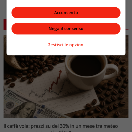
Acconsento
ARTICOLI CORRELATI
Nega il consenso
Gestisci le opzioni
Il caffè vola: prezzi su del 30% in un mese tra meteo