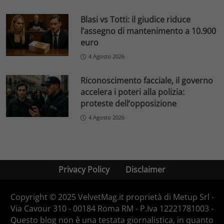
Blasi vs Totti: il giudice riduce
l’assegno di mantenimento a 10.900
euro
4 Agosto 2026
Riconoscimento facciale, il governo
accelera i poteri alla polizia:
proteste dell’opposizione
4 Agosto 2026
Privacy Policy
Disclaimer
Copyright © 2025 VelvetMag.it proprietà di Metup Srl -
Via Cavour 310 - 00184 Roma RM - P.Iva 12221781003 -
Questo blog non è una testata giornalistica, in quanto