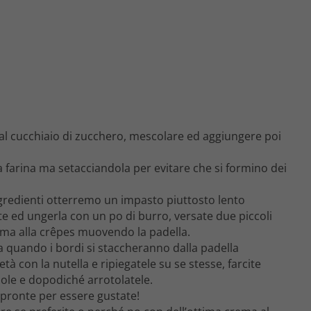
al cucchiaio di zucchero, mescolare ed aggiungere poi
 farina ma setacciandola per evitare che si formino dei
ngredienti otterremo un impasto piuttosto lento
e ed ungerla con un po di burro, versate due piccoli
orma alla crêpes muovendo la padella.
la quando i bordi si staccheranno dalla padella
tà con la nutella e ripiegatele su se stesse, farcite
ole e dopodiché arrotolatele.
 pronte per essere gustate!