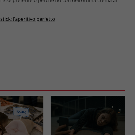
ure se preferite o perché no con dell’ottima crema al
tick: l’aperitivo perfetto