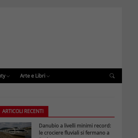
uty
Arte e Libri
ARTICOLI RECENTI
Danubio a livelli minimi record:
le crociere fluviali si fermano a