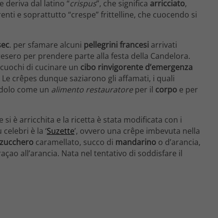
me deriva dal latino “
crispus
”, che significa
arricciato
,
renti e soprattutto “crespe” frittelline, che cuocendo si
sec
. per sfamare alcuni
pellegrini francesi
arrivati
resero per prendere parte alla festa della Candelora.
 cuochi di cucinare un
cibo rinvigorente d’emergenza
Le crêpes dunque saziarono gli affamati, i quali
endolo come un
alimento restauratore
per il
corpo
e per
 è arricchita e la ricetta è stata modificata con i
celebri è la ‘
Suzette
’, ovvero una crêpe imbevuta nella
zucchero
caramellato, succo di
mandarino
o d’arancia,
açao all’arancia. Nata nel tentativo di soddisfare il