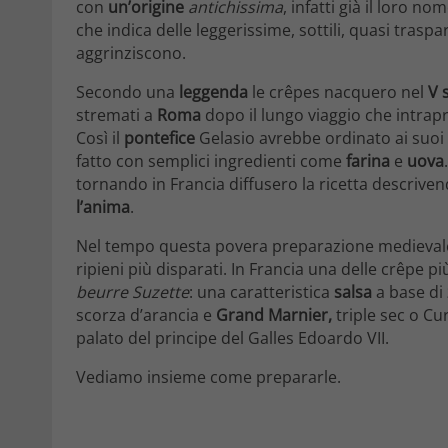
con
un’origine
antichissima
, infatti già il loro no
che indica delle leggerissime, sottili, quasi traspa
aggrinziscono.
Secondo una
leggenda
le crêpes nacquero nel
V 
stremati a
Roma
dopo il lungo viaggio che intrap
Così il
pontefice
Gelasio avrebbe ordinato ai suoi
fatto con semplici ingredienti come
farina
e
uova
.
tornando in Francia diffusero la ricetta descriv
l’anima
.
Nel tempo questa povera preparazione medievale si
ripieni più disparati. In Francia una delle crêpe più 
beurre Suzette
: una caratteristica
salsa
a base di
scorza d’arancia e
Grand Marnier,
triple sec o Cur
palato del principe del Galles Edoardo VII.
Vediamo insieme come prepararle.