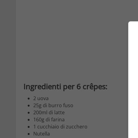
Ingredienti per 6 crêpes:
2 uova
25g di burro fuso
200ml di latte
160g di farina
1 cucchiaio di zucchero
Nutella