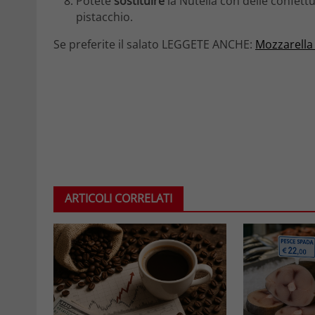
Potete
sostituire
la Nutella con delle confett
pistacchio.
Se preferite il salato LEGGETE ANCHE:
Mozzarella s
ARTICOLI CORRELATI