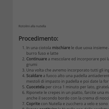
Rotolini alla nutella
Procedimento:
In una ciotola
mischiare
le due uova insieme 
burro fuso e latte
Continuare
a mescolare ed incorporare poi la
grumi
Una volta che avremo incorporato tutti gli i
Scaldare
a fuoco alto una padella antiaderent
mestoli di impasto in padella e poi date la f
Cuocetela
per circa 1 minuto per lato, girate
Riponete le crepes in un piatto, farcite una me
anche il secondo bordo con la crema di nocci
Coprite
con Nutella e zucchero a velo e sono