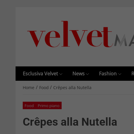
Esclusiva Velvet
News
Fashion
R
/
/
Home
Food
Crêpes alla Nutella
Food
Primo piano
Crêpes alla Nutella