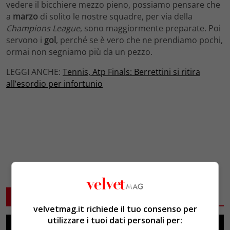
vedere il bicchiere mezzo pieno, possiamo pensare che
a
marzo
di solito le nostre squadre, per via della
Champions League
, sono maggiormente preparate. Poi
servono i
gol
, perché se è vero che ne prendiamo pochi,
ormai non segniamo più da un pezzo.
LEGGI ANCHE:
Tennis, Atp Finals: Berrettini si ritira
all’esordio per infortunio
ARTICOLI CORRELATI
velvetmag.it richiede il tuo consenso per
utilizzare i tuoi dati personali per: