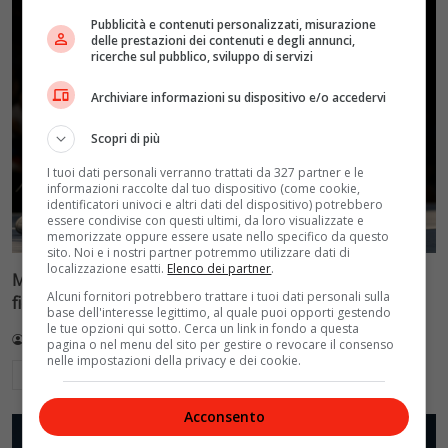
Pubblicità e contenuti personalizzati, misurazione
delle prestazioni dei contenuti e degli annunci,
ricerche sul pubblico, sviluppo di servizi
Archiviare informazioni su dispositivo e/o accedervi
Scopri di più
I tuoi dati personali verranno trattati da 327 partner e le
informazioni raccolte dal tuo dispositivo (come cookie,
identificatori univoci e altri dati del dispositivo) potrebbero
essere condivise con questi ultimi, da loro visualizzate e
memorizzate oppure essere usate nello specifico da questo
sito. Noi e i nostri partner potremmo utilizzare dati di
localizzazione esatti.
Elenco dei partner
.
Mondiali di scherma a Hong Kong, doppietta Italia nel
Alcuni fornitori potrebbero trattare i tuoi dati personali sulla
fioretto: Favaretto batte Errigo in finale
base dell'interesse legittimo, al quale puoi opporti gestendo
le tue opzioni qui sotto. Cerca un link in fondo a questa
Redazione VelvetMAG
2 Agosto 2026
pagina o nel menu del sito per gestire o revocare il consenso
nelle impostazioni della privacy e dei cookie.
Leggi di più
Acconsento