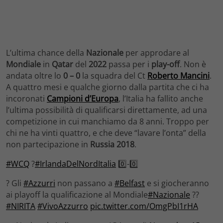
L’ultima chance della
Nazionale
per approdare al
Mondiale
in
Qatar
del
2022
passa per i
play-off
. Non è
andata oltre lo
0 – 0
la squadra del Ct
Roberto Mancini
.
A quattro mesi e qualche giorno dalla partita che ci ha
incoronati
Campioni d’Europa
, l’Italia ha fallito anche
l’ultima possibilità di qualificarsi direttamente, ad una
competizione in cui manchiamo da 8 anni. Troppo per
chi ne ha vinti quattro, e che deve “lavare l’onta” della
non partecipazione in
Russia 2018
.
#WCQ
?
#IrlandaDelNordItalia
0️⃣-0️⃣
? Gli
#Azzurri
non passano a
#Belfast
e si giocheranno
ai playoff la qualificazione al Mondiale
#Nazionale
??
#NIRITA
#VivoAzzurro
pic.twitter.com/OmgPbI1rHA