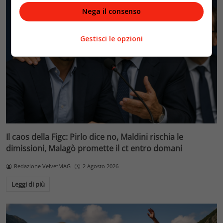
Nega il consenso
Gestisci le opzioni
Il caos della Figc: Pirlo dice no, Maldini rischia le
dimissioni, Malagò promette il ct entro domani
Redazione VelvetMAG
2 Agosto 2026
Leggi di più