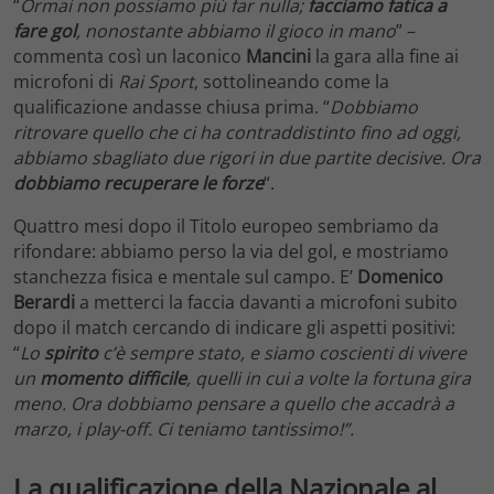
“
Ormai non possiamo più far nulla;
facciamo fatica a
fare gol
, nonostante abbiamo il gioco in mano
” –
commenta così un laconico
Mancini
la gara alla fine ai
microfoni di
Rai Sport
, sottolineando come la
qualificazione andasse chiusa prima. “
Dobbiamo
ritrovare quello che ci ha contraddistinto fino ad oggi,
abbiamo sbagliato due rigori in due partite decisive. Ora
dobbiamo recuperare le forze
“.
Quattro mesi dopo il Titolo europeo sembriamo da
rifondare: abbiamo perso la via del gol, e mostriamo
stanchezza fisica e mentale sul campo. E’
Domenico
Berardi
a metterci la faccia davanti a microfoni subito
dopo il match cercando di indicare gli aspetti positivi:
“
Lo
spirito
c’è sempre stato, e siamo coscienti di vivere
un
momento difficile
, quelli in cui a volte la fortuna gira
meno. Ora dobbiamo pensare a quello che accadrà a
marzo, i play-off. Ci teniamo tantissimo!”.
La qualificazione della Nazionale al