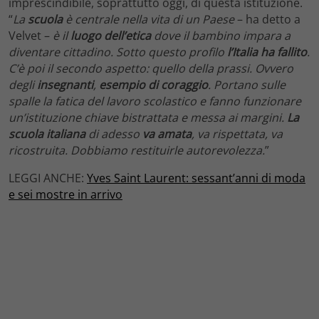
imprescindibile, soprattutto oggi, di questa istituzione.
“
La
scuola
è centrale nella vita di un Paese
– ha detto a
Velvet –
è il
luogo dell’etica
dove il bambino impara a
diventare cittadino. Sotto questo profilo
l’Italia ha fallito
.
C’è poi il secondo aspetto: quello della prassi. Ovvero
degli
insegnanti
,
esempio di coraggio
. Portano sulle
spalle la fatica del lavoro scolastico e fanno funzionare
un’istituzione chiave bistrattata e messa ai margini.
La
scuola italiana
di adesso
va amata
, va rispettata, va
ricostruita. Dobbiamo restituirle autorevolezza.
”
LEGGI ANCHE:
Yves Saint Laurent: sessant’anni di moda
e sei mostre in arrivo