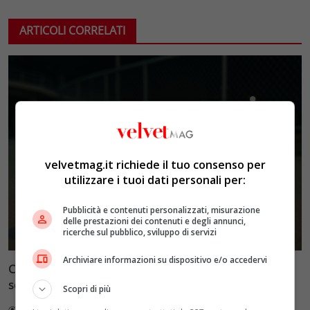
ARTICOLI CORRELATI
velvetmag.it richiede il tuo consenso per
utilizzare i tuoi dati personali per:
Pubblicità e contenuti personalizzati, misurazione
delle prestazioni dei contenuti e degli annunci,
ricerche sul pubblico, sviluppo di servizi
Archiviare informazioni su dispositivo e/o accedervi
Cronaca e società: il disagio giovanile amplificato dai
social, quando il dramma diventa show
Scopri di più
Redazione VelvetMAG
5 Luglio 2026