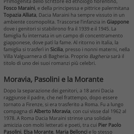
Primogenita dello scrittore ed etnologo fiorentino,
Fosco Maraini
, e della principessa e pittrice palermitana
Topazia Alliata
, Dacia Maraini ha sempre vissuto in un
ambiente cosmopolita. Trascorse l’infanzia in
Giappone
dove i genitori si stabilirono fra il 1939 e il 1945. La
famiglia fu internata in un campo di concentramento
giapponese, dove patì la fame. Al ritorno in Italia, la
famiglia si trasferì in
Sicilia
, presso i nonni materni, nella
Villa Valguarnera di Bagheria. Proprio
Bagheria
sarà il
titolo di uno dei suoi romanzi più celebri.
Moravia, Pasolini e la Morante
Dopo la separazione dei genitori, a 18 anni Dacia
raggiunse il padre, che nel frattempo, dopo essere
tornato a Firenze, si era trasferito a Roma. Fu a lungo
compagna di
Alberto Moravia
, con cui visse dal 1962 al
1978. A Roma Dacia Maraini strinse una solidale
amicizia con molti letterati e poeti, tra cui
Pier Paolo
Pasolini
,
Elsa Morante
,
Maria Bellonci
e lo stesso