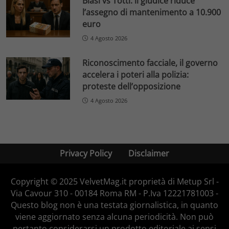
Blasi vs Totti: il giudice riduce
l’assegno di mantenimento a 10.900
euro
4 Agosto 2026
Riconoscimento facciale, il governo
accelera i poteri alla polizia:
proteste dell’opposizione
4 Agosto 2026
Privacy Policy
Disclaimer
Copyright © 2025 VelvetMag.it proprietà di Metup Srl -
Via Cavour 310 - 00184 Roma RM - P.Iva 12221781003 -
Questo blog non è una testata giornalistica, in quanto
viene aggiornato senza alcuna periodicità. Non può
pertanto considerarsi un prodotto editoriale ai sensi