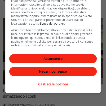
I tuoi dati personali verranno trattati da 327 partner e le
informazioni raccolte dal tuo dispositivo (come cookie,
identificatori univoci e altri dati del dispositivo) potrebbero
Leggi di più
essere condivise con questi ultimi, da loro visualizzate e
memorizzate oppure essere usate nello specifico da questo
sito. Noi e i nostri partner potremmo utilizzare dati di
localizzazione esatti.
Elenco dei partner
.
Alcuni fornitori potrebbero trattare i tuoi dati personali sulla
base dell'interesse legittimo, al quale puoi opporti gestendo
le tue opzioni qui sotto. Cerca un link in fondo a questa
pagina o nel menu del sito per gestire o revocare il consenso
nelle impostazioni della privacy e dei cookie.
Acconsento
Nega il consenso
Gestisci le opzioni
La Fenice di Chiara Ferragni: come ha evitato il crollo
dimezzando i costi
Redazione VelvetMAG
3 Luglio 2026