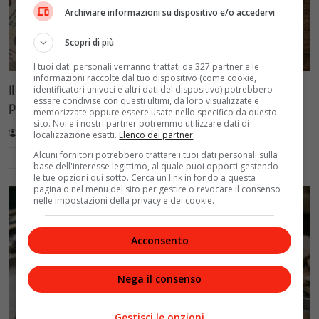
Archiviare informazioni su dispositivo e/o accedervi
Scopri di più
I tuoi dati personali verranno trattati da 327 partner e le
informazioni raccolte dal tuo dispositivo (come cookie,
Il caffè vola: prezzi su del 30% in un mese tra meteo
identificatori univoci e altri dati del dispositivo) potrebbero
essere condivise con questi ultimi, da loro visualizzate e
pazzo, magazzini vuoti e El Niño
memorizzate oppure essere usate nello specifico da questo
sito. Noi e i nostri partner potremmo utilizzare dati di
Redazione VelvetMAG
27 Luglio 2026
localizzazione esatti.
Elenco dei partner
.
Alcuni fornitori potrebbero trattare i tuoi dati personali sulla
Leggi di più
base dell'interesse legittimo, al quale puoi opporti gestendo
le tue opzioni qui sotto. Cerca un link in fondo a questa
pagina o nel menu del sito per gestire o revocare il consenso
nelle impostazioni della privacy e dei cookie.
Acconsento
Nega il consenso
Gestisci le opzioni