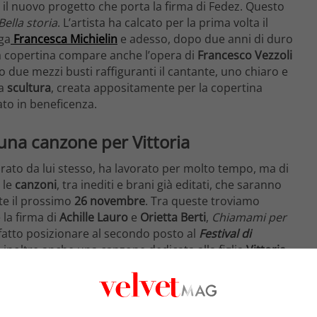
 il nuovo progetto che porta la firma di Fedez. Questo
Bella storia
. L’artista ha calcato per la prima volta il
ega
Francesca Michielin
e adesso, dopo due anni di duro
la copertina compare anche l’opera di
Francesco Vezzoli
o due mezzi busti raffiguranti il cantante, uno chiaro e
La
scultura
, creata appositamente per la copertina
dato in beneficenza.
una canzone per Vittoria
rato da lui stesso, ha lavorato per molto tempo, ma di
le
canzoni
, tra inediti e brani già editati, che saranno
te il prossimo
26 novembre
. Tra queste troviamo
 la firma di
Achille Lauro
e
Orietta Berti
,
Chiamami per
 fatto posizionare al secondo posto al
Festival di
à inoltre anche una canzone dedicata alla figlia
Vittoria
,
o riferimento alle
battaglie politiche e sociali
 importanti collaborazioni in cui compaiono i nomi di