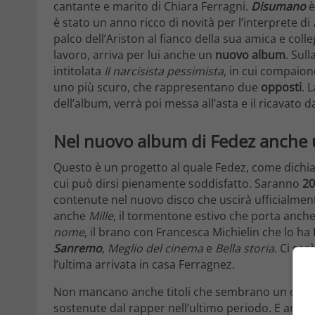
cantante e marito di Chiara Ferragni.
Disumano
è
è stato un anno ricco di novità per l’interprete di
palco dell’Ariston al fianco della sua amica e coll
lavoro, arriva per lui anche un
nuovo album
. Sul
intitolata
Il narcisista pessimista
, in cui compaion
uno più scuro, che rappresentano due
opposti
. 
dell’album, verrà poi messa all’asta e il ricavato 
Nel nuovo album di Fedez anche 
Questo è un progetto al quale Fedez, come dichia
cui può dirsi pienamente soddisfatto. Saranno
20
contenute nel nuovo disco che uscirà ufficialmen
anche
Mille
, il tormentone estivo che porta anche
nome
, il brano con Francesca Michielin che lo ha
Sanremo
,
Meglio del cinema
e
Bella storia
. Ci sar
l’ultima arrivata in casa Ferragnez.
Non mancano anche titoli che sembrano un chiar
sostenute dal rapper nell’ultimo periodo. E anche