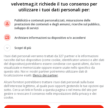
s
,
Tananai
e
Speranza
. Secondo quanto annunciato da
velvetmag.it richiede il tuo consenso per
 altre saranno rivelate nei prossimi giorni. E il primo
utilizzare i tuoi dati personali per:
ande di casa,
Leone
. Il bambino, infatti, alla domanda se
o con un “no” sorridendo. Manca ancora pochissimo e
Pubblicità e contenuti personalizzati, misurazione delle
prestazioni dei contenuti e degli annunci, ricerche sul pubblico,
i che Fedez ha composto per il suo amato pubblico.
sviluppo di servizi
Archiviare informazioni su dispositivo e/o accedervi
Scopri di più
I tuoi dati personali verranno trattati da 327 partner e le informazioni
raccolte dal tuo dispositivo (come cookie, identificatori univoci e altri dati
del dispositivo) potrebbero essere condivise con questi ultimi, da loro
visualizzate e memorizzate oppure essere usate nello specifico da
questo sito. Noi e i nostri partner potremmo utilizzare dati di
localizzazione esatti.
Elenco dei partner
.
Alcuni fornitori potrebbero trattare i tuoi dati personali sulla base
dell'interesse legittimo, al quale puoi opporti gestendo le tue opzioni qui
sotto. Cerca un link in fondo a questa pagina o nel menu del sito per
gestire o revocare il consenso nelle impostazioni della privacy e dei
cookie.