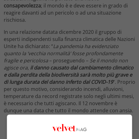
consapevolezza
; il mondo è e deve essere in grado di
reagire davanti ad un pericolo o ad una situazione
rischiosa.
In una relazione datata dicembre 2020 il gruppo di
esperti indipendenti sulla finanza climatica delle Nazioni
Unite ha dichiarato: “
La pandemia ha evidenziato
quanto la ‘vecchia normalità’ fosse profondamente
fragile e pericolosa
– proseguendo –
Se il mondo non
agisce ora,
il danno causato dal cambiamento climatico
e dalla perdita della biodiversità sarà molto più grave e
di lunga durata del danno inferto dal COVID-19
“. Proprio
per questo motivo, considerando incendi, alluvioni,
temperature da record registrate solo negli ultimi mesi,
è necessario che tutti agiscano. Il 12 novembre è
dunque una data che tutto il mondo attende con ansia.