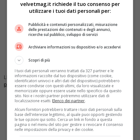
velvetmag.it richiede il tuo consenso per
utilizzare i tuoi dati personali per:
Pubblicità e contenuti personalizzati, misurazione
delle prestazioni dei contenuti e degli annunci,
ricerche sul pubblico, sviluppo di servizi
Archiviare informazioni su dispositivo e/o accedervi
Scopri di più
I tuoi dati personali verranno trattati da 327 partner e le
informazioni raccolte dal tuo dispositivo (come cookie,
LEGGI ANCHE:
Colpo di Stato in Sudan: arrestato il
identificatori univoci e altri dati del dispositivo) potrebbero
premier Hamdok, il paese nel caos
essere condivise con questi ultimi, da loro visualizzate e
memorizzate oppure essere usate nello specifico da questo
sito. Noi e i nostri partner potremmo utilizzare dati di
localizzazione esatti.
Elenco dei partner
.
Alcuni fornitori potrebbero trattare i tuoi dati personali sulla
base dell'interesse legittimo, al quale puoi opporti gestendo
le tue opzioni qui sotto. Cerca un link in fondo a questa
pagina o nel menu del sito per gestire o revocare il consenso
nelle impostazioni della privacy e dei cookie.