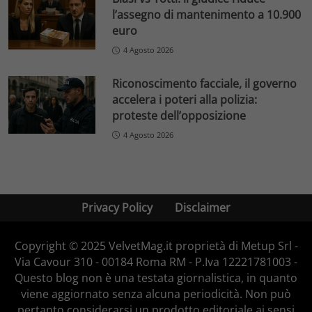
l’assegno di mantenimento a 10.900
euro
4 Agosto 2026
Riconoscimento facciale, il governo
accelera i poteri alla polizia:
proteste dell’opposizione
4 Agosto 2026
Privacy Policy
Disclaimer
Copyright © 2025 VelvetMag.it proprietà di Metup Srl -
Via Cavour 310 - 00184 Roma RM - P.Iva 12221781003 -
Questo blog non è una testata giornalistica, in quanto
viene aggiornato senza alcuna periodicità. Non può
pertanto considerarsi un prodotto editoriale ai sensi