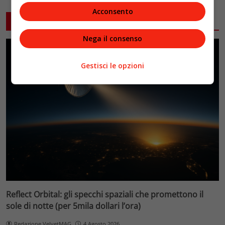
Acconsento
ARTICOLI CORRELATI
Nega il consenso
Gestisci le opzioni
Reflect Orbital: gli specchi spaziali che promettono il
sole di notte (per 5mila dollari l’ora)
Redazione VelvetMAG
4 Agosto 2026