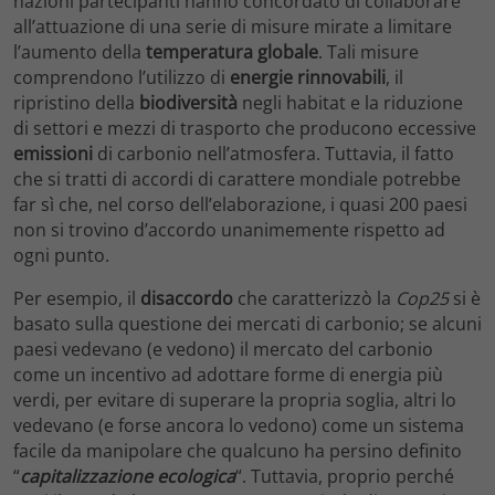
nazioni partecipanti hanno concordato di collaborare
all’attuazione di una serie di misure mirate a limitare
l’aumento della
temperatura globale
. Tali misure
comprendono l’utilizzo di
energie rinnovabili
, il
ripristino della
biodiversità
negli habitat e la riduzione
di settori e mezzi di trasporto che producono eccessive
emissioni
di carbonio nell’atmosfera. Tuttavia, il fatto
che si tratti di accordi di carattere mondiale potrebbe
far sì che, nel corso dell’elaborazione, i quasi 200 paesi
non si trovino d’accordo unanimemente rispetto ad
ogni punto.
Per esempio, il
disaccordo
che caratterizzò la
Cop25
si è
basato sulla questione dei mercati di carbonio; se alcuni
paesi vedevano (e vedono) il mercato del carbonio
come un incentivo ad adottare forme di energia più
verdi, per evitare di superare la propria soglia, altri lo
vedevano (e forse ancora lo vedono) come un sistema
facile da manipolare che qualcuno ha persino definito
“
capitalizzazione ecologica
“. Tuttavia, proprio perché