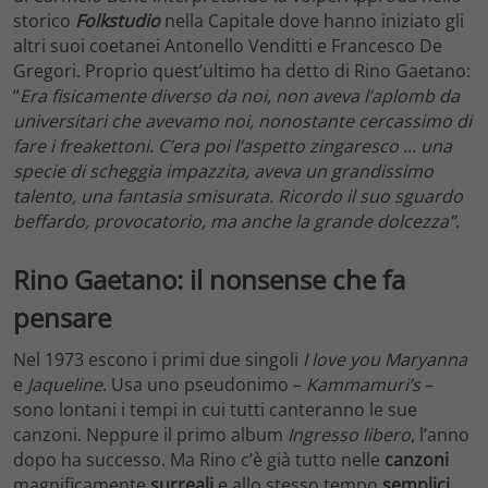
storico
Folkstudio
nella Capitale dove hanno iniziato gli
altri suoi coetanei Antonello Venditti e Francesco De
Gregori. Proprio quest’ultimo ha detto di Rino Gaetano:
“
Era fisicamente diverso da noi, non aveva l’aplomb da
universitari che avevamo noi, nonostante cercassimo di
fare i freakettoni. C’era poi l’aspetto zingaresco
…
una
specie di scheggia impazzita, aveva un grandissimo
talento, una fantasia smisurata. Ricordo il suo sguardo
beffardo, provocatorio, ma anche la grande dolcezza”
.
Rino Gaetano: il nonsense che fa
pensare
Nel 1973 escono i primi due singoli
I love you Maryanna
e
Jaqueline
. Usa uno pseudonimo –
Kammamuri’s
–
sono lontani i tempi in cui tutti canteranno le sue
canzoni. Neppure il primo album
Ingresso libero
, l’anno
dopo ha successo. Ma Rino c’è già tutto nelle
canzoni
magnificamente
surreali
e allo stesso tempo
semplici