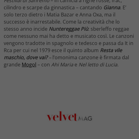
Festival di Sanremo
– in camicia a righe rosse, frac,
cilindro e scarpe da ginnastica – cantando
Gianna
. E’
solo terzo dietro i Matia Bazar e Anna Oxa, ma il
successo è inarrestabile. Come la creatività che lo
stesso anno incide
Nuntereggae Più
: sberleffo reggae
come nessuno mai ha detto e musicato così. Le canzoni
vengono tradotte in spagnolo e tedesco e passa da It in
Rca per cui nel 1979 esce il quinto album
Resta vile
maschio, dove vai?
–
l’omonima canzone è firmata dal
grande
Mogol
– con
Ahi Maria
e
Nel letto di Lucia
.