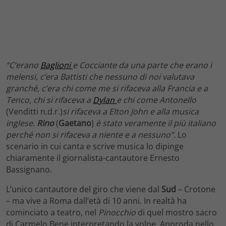
“C’erano
Baglioni
e Cocciante da una parte che erano i
melensi, c’era Battisti che nessuno di noi valutava
granché, c’era chi come me si rifaceva alla Francia e a
Tenco, chi si rifaceva a
Dylan
e chi come Antonello
(Venditti n.d.r.)
si rifaceva a Elton John e alla musica
inglese.
Rino
(
Gaetano
)
è stato veramente il più italiano
perché non si rifaceva a niente e a nessuno”.
Lo
scenario in cui canta e scrive musica lo dipinge
chiaramente il giornalista-cantautore Ernesto
Bassignano.
L’unico cantautore del giro che viene dal
Sud
– Crotone
– ma vive a Roma dall’età di 10 anni. In realtà ha
cominciato a teatro, nel
Pinocchio
di quel mostro sacro
di Carmelo Bene interpretando la volpe. Approda nello