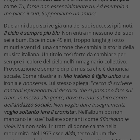
come
Tu, forse non essenzialmente tu
,
Ad esempio a
me piace il sud
,
Supponiamo un amore
.
Due anni dopo scrive già una dei suoi successi più noti:
Il cielo è sempre più blu
. Non entra in nessuno dei suoi
sei album. Esce in due 45 giri, troppo lunghi gli otto
minuti e venti di una canzone che cambia la storia della
musica italiana. Un titolo così forte da cambiare per
sempre il colore del cielo nell’immaginario collettivo.
Provocazione e sempre di più musica che è denuncia
sociale. Come ribadirà in
Mio fratello è figlio unico
tra
ironia e
nonsense
. Lui stesso spiega: “
cerco di scrivere
canzoni ispirandomi ai discorsi che si possono fare sui
tram, in mezzo alla gente, dove ti rendi subito conto
dell’
andazzo sociale
. Non voglio dare insegnamenti,
voglio soltanto fare il cronista
“
. Nell’album poi non
mancano le “sue” ballate sognanti come
Sfiorivano le
viole
. Ma non solo: i ritratti di donne calate nella
modernità. Nel 1977 esce
Aida
,
terzo album che