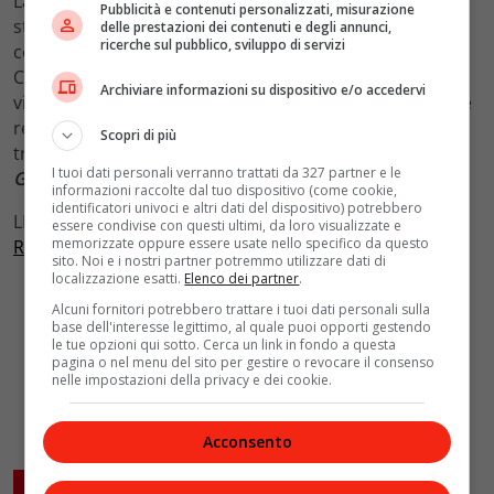
La musica finisce la notte del
2 giugno 1981
. Ha
31 anni
Pubblicità e contenuti personalizzati, misurazione
sta correndo su Via Nomentana incrocio via XXI Aprile
delle prestazioni dei contenuti e degli annunci,
ricerche sul pubblico, sviluppo di servizi
con la sua Volvo 343 e si schianta contro un camion.
Cinque ospedali ne rifiutano il ricovero, come da
Archiviare informazioni su dispositivo e/o accedervi
visionario ha cantato ne
La ballata di Renzo.
Sono state
realizzate innumerevoli raccolte dei suoi brani, remix,
Scopri di più
tributi, cover, un film, perché
la voglia di cantare
I tuoi dati personali verranno trattati da 327 partner e le
Gianna
,
Aida
e le altre non passerà mai
.
informazioni raccolte dal tuo dispositivo (come cookie,
identificatori univoci e altri dati del dispositivo) potrebbero
LEGGI ANCHE:
I Maneskin apriranno il concerto dei
essere condivise con questi ultimi, da loro visualizzate e
memorizzate oppure essere usate nello specifico da questo
Rolling Stones a Las Vegas
sito. Noi e i nostri partner potremmo utilizzare dati di
localizzazione esatti.
Elenco dei partner
.
Alcuni fornitori potrebbero trattare i tuoi dati personali sulla
base dell'interesse legittimo, al quale puoi opporti gestendo
le tue opzioni qui sotto. Cerca un link in fondo a questa
pagina o nel menu del sito per gestire o revocare il consenso
nelle impostazioni della privacy e dei cookie.
Acconsento
ARTICOLI CORRELATI