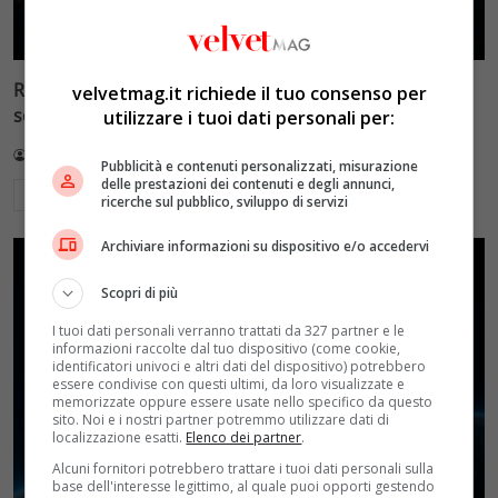
Reflect Orbital: gli specchi spaziali che promettono il
velvetmag.it richiede il tuo consenso per
sole di notte (per 5mila dollari l’ora)
utilizzare i tuoi dati personali per:
Redazione VelvetMAG
4 Agosto 2026
Pubblicità e contenuti personalizzati, misurazione
delle prestazioni dei contenuti e degli annunci,
Leggi di più
ricerche sul pubblico, sviluppo di servizi
Archiviare informazioni su dispositivo e/o accedervi
Scopri di più
I tuoi dati personali verranno trattati da 327 partner e le
informazioni raccolte dal tuo dispositivo (come cookie,
identificatori univoci e altri dati del dispositivo) potrebbero
essere condivise con questi ultimi, da loro visualizzate e
memorizzate oppure essere usate nello specifico da questo
sito. Noi e i nostri partner potremmo utilizzare dati di
localizzazione esatti.
Elenco dei partner
.
Alcuni fornitori potrebbero trattare i tuoi dati personali sulla
base dell'interesse legittimo, al quale puoi opporti gestendo