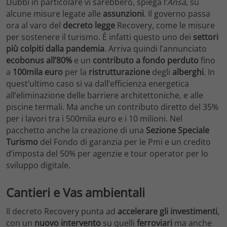
Dubbi in particolare vi sarebbero, spiega l’
Ansa
, su
alcune misure legate alle
assunzioni
. Il governo passa
ora al varo del
decreto legge
Recovery, come le misure
per sostenere il turismo. È infatti questo uno dei
settori
più colpiti dalla pandemia
. Arriva quindi l’annunciato
ecobonus all’80%
e un
contributo a fondo perduto
fino
a
100mila euro
per la
ristrutturazione
degli
alberghi
. In
quest’ultimo caso si va dall’efficienza energetica
all’eliminazione delle barriere architettoniche, e alle
piscine termali. Ma anche un contributo diretto del 35%
per i lavori tra i 500mila euro e i 10 milioni. Nel
pacchetto anche la creazione di una
Sezione Speciale
Turismo
del Fondo di garanzia per le Pmi e un credito
d’imposta del 50% per agenzie e tour operator per lo
sviluppo digitale.
Cantieri e Vas ambientali
Il decreto Recovery punta ad
accelerare gli investimenti
,
con un
nuovo intervento
su quelli
ferroviari
ma anche