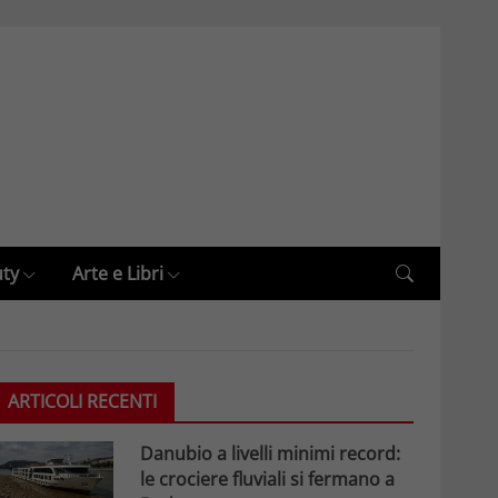
uty
Arte e Libri
ARTICOLI RECENTI
Danubio a livelli minimi record:
le crociere fluviali si fermano a