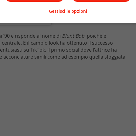
Gestisci le opzioni
lenagomez)
i ’90 e risponde al nome di
Blunt Bob
, poiché è
centrale. E il cambio look ha ottenuto il successo
tusiasti su TikTok, il primo social dove l’attrice ha
e acconciature simili come ad esempio quella sfoggiata