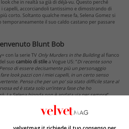
look che in realtà sa già di déjà-vu. Questo perché
 i capelli, accorciandoli tantissimo e dimostrando di
più corto. Soltanto qualche mese fa, Selena Gomez si
do temporaneamente il suo caldo castano per passare
benvenuto Blunt Bob
ey+ con la serie TV
Only Murders in the Building
al fianco
 del suo
cambio di stile
a Vogue US: “
Di recente sono
. Penso di essere decisamente più un personaggio
re look pazzi con i miei capelli, in un certo senso
tente. Penso che per un po’ sia stato difficile stare al
ervosa ed è stata solo un’intera fase che ho
ò. La Selena bionda non è andata via per sempre
“.
velvetmag.it richiede il tuo consenso per