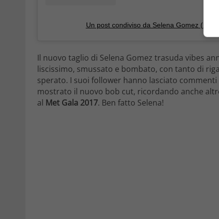
Un post condiviso da Selena Gomez (@se
Il nuovo taglio di Selena Gomez trasuda vibes ann
liscissimo, smussato e bombato, con tanto di riga 
sperato. I suoi follower hanno lasciato commenti en
mostrato il nuovo bob cut, ricordando anche altr
al
Met Gala 2017
. Ben fatto Selena!