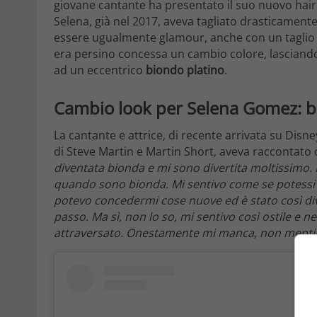
giovane cantante ha presentato il suo nuovo hair 
Selena, già nel 2017, aveva tagliato drasticamente
essere ugualmente glamour, anche con un taglio 
era persino concessa un cambio colore, lascian
ad un eccentrico
biondo platino
.
Cambio look per Selena Gomez: 
La cantante e attrice, di recente arrivata su Disn
di Steve Martin e Martin Short, aveva raccontato
diventata bionda e mi sono divertita moltissimo
quando sono bionda. Mi sentivo come se potessi fa
potevo concedermi cose nuove ed è stato così diver
passo. Ma sì, non lo so, mi sentivo così ostile e n
attraversato. Onestamente mi manca, non mentir