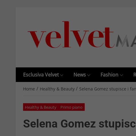
Esclusiva Velvet
News
Fashion
R
/
/
Home
Healthy & Beauty
Selena Gomez stupisce i fa
Healthy & Beauty
Primo piano
Selena Gomez stupisce