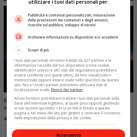
utilizzare i tuoi dati personali per:
Pubblicità e contenuti personalizzati, misurazione
delle prestazioni dei contenuti e degli annunci,
ricerche sul pubblico, sviluppo di servizi
Archiviare informazioni su dispositivo e/o accedervi
Scopri di più
I tuoi dati personali verranno trattati da 327 partner e le
informazioni raccolte dal tuo dispositivo (come cookie,
identificatori univoci e altri dati del dispositivo) potrebbero
essere condivise con questi ultimi, da loro visualizzate e
memorizzate oppure essere usate nello specifico da questo
sito. Noi e i nostri partner potremmo utilizzare dati di
localizzazione esatti.
Elenco dei partner
.
Alcuni fornitori potrebbero trattare i tuoi dati personali sulla
Reflect Orbital: gli specchi spaziali che promettono il
base dell'interesse legittimo, al quale puoi opporti gestendo
sole di notte (per 5mila dollari l’ora)
le tue opzioni qui sotto. Cerca un link in fondo a questa
pagina o nel menu del sito per gestire o revocare il consenso
nelle impostazioni della privacy e dei cookie.
Redazione VelvetMAG
4 Agosto 2026
Leggi di più
Acconsento