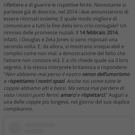
riflettere e di guarire le rispettive ferite. Nonostante si
parlasse già di divorzio, nel 2014 i due annunciarono di
essere ritornati insieme. E quale modo migliore di
comunicare a tutti la fine della loro crisi coniugale? Un
rinnovo delle promesse nuziali. Il
14 febbraio 2014
,
infatti, i Douglas e Zeta Jones si sono risposati una
seconda volta. E, da allora, si mostrano inseparabili e
complici come non mai: a dimostrazione del fatto che
l’amore non conosce età. E a chi chiede quale sia il loro
segreto, è la stessa interprete britannica a rispondere:
“
Non abbiamo mai perso il nostro
senso dell’umorismo
e r
ispettiamo i nostri spazi
. Anche noi come tutte le
coppie abbiamo alti e bassi. Ma senza mai perdere di
vista i nostri punti fermi:
amarci
e
rispettarci
.
” Auguri a
una delle coppie più longeve, nel giorno del suo duplice
compleanno.