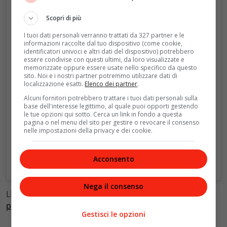
Un post condiviso da Catherine Zeta-Jones (@catherinezetajones)
Scopri di più
I tuoi dati personali verranno trattati da 327 partner e le
informazioni raccolte dal tuo dispositivo (come cookie,
identificatori univoci e altri dati del dispositivo) potrebbero
essere condivise con questi ultimi, da loro visualizzate e
memorizzate oppure essere usate nello specifico da questo
sito. Noi e i nostri partner potremmo utilizzare dati di
localizzazione esatti.
Elenco dei partner
.
Alcuni fornitori potrebbero trattare i tuoi dati personali sulla
base dell'interesse legittimo, al quale puoi opporti gestendo
le tue opzioni qui sotto. Cerca un link in fondo a questa
pagina o nel menu del sito per gestire o revocare il consenso
nelle impostazioni della privacy e dei cookie.
Acconsento
Nega il consenso
LEGGI ANCHE:
Germania, scenario all’italiana per le
prime elezioni del dopo Merkel
Gestisci le opzioni