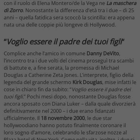
con il ruolo di Elena Montero/de la Vega ne
La maschera
di Zorro
. Nonostante la differenza d’età tra i due – di 25
anni – quella fatidica sera scoccò la scintilla: era appena
nata una delle coppie più longeve di Hollywood.
“
Voglio essere il padre dei tuoi figli
“
Complice anche l’amico in comune
Danny DeVito
,
l’incontro tra i due volti del cinema proseguì tra scambi
di battute e, a fine serata, la promessa di Michael
Douglas a Catherine Zeta Jones. L’interprete, figlio della
legenda del grande schermo
Kirk Douglas
, mise infatti le
cose in chiaro fin da subito: “
Voglio essere il padre dei
tuoi figli.
” Pochi mesi dopo, nonostante Douglas fosse
ancora sposato con Diana Luker – dalla quale divorzierà
definitivamente nel 2000 – i due erano fidanzati
ufficialmente. Il
18 novembre 2000
, le due star
hollywoodiano hanno potuto finalmente coronare il
loro sogno d’amore, celebrando le sfarzose nozze al
Plaza hotel di New York. Come nella vita, inoltre, i due si