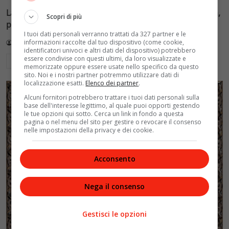
La BBC accusa: bambini italiani in sovrappeso per pizza,
Scopri di più
pasta e pane. I dati reali
I tuoi dati personali verranno trattati da 327 partner e le
informazioni raccolte dal tuo dispositivo (come cookie,
Redazione VelvetMAG
3 Agosto 2026
identificatori univoci e altri dati del dispositivo) potrebbero
essere condivise con questi ultimi, da loro visualizzate e
Leggi di più
memorizzate oppure essere usate nello specifico da questo
sito. Noi e i nostri partner potremmo utilizzare dati di
localizzazione esatti.
Elenco dei partner
.
Alcuni fornitori potrebbero trattare i tuoi dati personali sulla
base dell'interesse legittimo, al quale puoi opporti gestendo
le tue opzioni qui sotto. Cerca un link in fondo a questa
pagina o nel menu del sito per gestire o revocare il consenso
nelle impostazioni della privacy e dei cookie.
Acconsento
Nega il consenso
Gestisci le opzioni